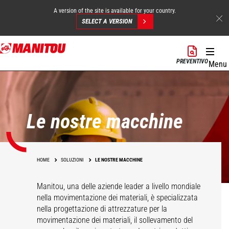
A version of the site is available for your country.
SELECT A VERSION
Salta
al
PREVENTIVO
Menu
contenuto
principale
Le nostre macchine
HOME
SOLUZIONI
LE NOSTRE MACCHINE
Manitou, una delle aziende leader a livello mondiale
nella movimentazione dei materiali, è specializzata
nella progettazione di attrezzature per la
movimentazione dei materiali, il sollevamento del