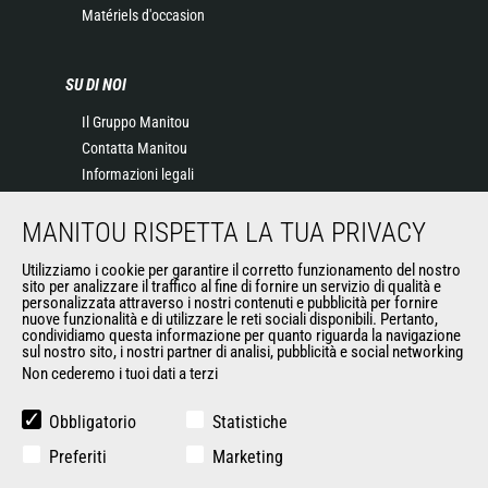
Matériels d'occasion
SU DI NOI
Il Gruppo Manitou
Contatta Manitou
Informazioni legali
Eventi
MANITOU RISPETTA LA TUA PRIVACY
News
Storia
Utilizziamo i cookie per garantire il corretto funzionamento del nostro
General Terms and Conditions of Sale
sito per analizzare il traffico al fine di fornire un servizio di qualità e
personalizzata attraverso i nostri contenuti e pubblicità per fornire
nuove funzionalità e di utilizzare le reti sociali disponibili. Pertanto,
condividiamo questa informazione per quanto riguarda la navigazione
ALTRI SITI DEL GRUPPO
sul nostro sito, i nostri partner di analisi, pubblicità e social networking
Non cederemo i tuoi dati a terzi
Gruppo Manitou
Opportunità
Obbligatorio
Statistiche
L'usato di Manitou
Preferiti
Marketing
RMI Manitou