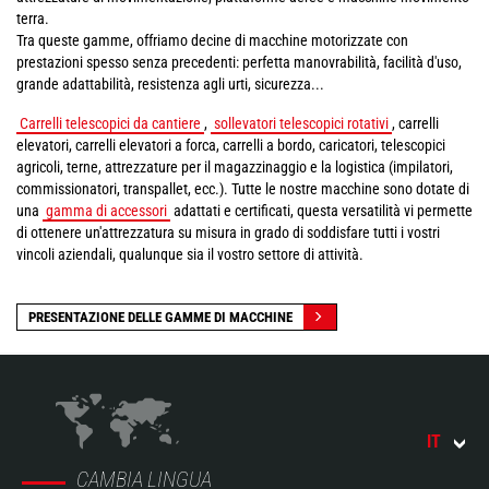
terra.
Tra queste gamme, offriamo decine di macchine motorizzate con
prestazioni spesso senza precedenti: perfetta manovrabilità, facilità d'uso,
grande adattabilità, resistenza agli urti, sicurezza...
Carrelli telescopici da cantiere
,
sollevatori telescopici rotativi
, carrelli
elevatori, carrelli elevatori a forca, carrelli a bordo, caricatori, telescopici
agricoli, terne, attrezzature per il magazzinaggio e la logistica (impilatori,
commissionatori, transpallet, ecc.). Tutte le nostre macchine sono dotate di
una
gamma di accessori
adattati e certificati, questa versatilità vi permette
di ottenere un'attrezzatura su misura in grado di soddisfare tutti i vostri
vincoli aziendali, qualunque sia il vostro settore di attività.
PRESENTAZIONE DELLE GAMME DI MACCHINE
IT
CAMBIA LINGUA