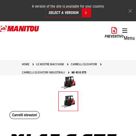
A version of the site is available for your country.
SELECT A VERSION
Salta
al
PREVENTIVO
Menu
contenuto
principale
HOME
LE NOSTRE MACCHINE
CARRELLI ELEVATORI
CARRELLI ELEVATORI INDUSTRIALI
MI 45 G ST5
Carrelli elevatori