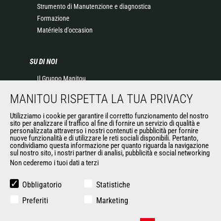
Strumento di Manutenzione e diagnostica
Formazione
Matériels d'occasion
SU DI NOI
Il Gruppo Manitou
Contatta Manitou
MANITOU RISPETTA LA TUA PRIVACY
Informazioni legali
Eventi
Utilizziamo i cookie per garantire il corretto funzionamento del nostro
sito per analizzare il traffico al fine di fornire un servizio di qualità e
News
personalizzata attraverso i nostri contenuti e pubblicità per fornire
Storia
nuove funzionalità e di utilizzare le reti sociali disponibili. Pertanto,
condividiamo questa informazione per quanto riguarda la navigazione
General Terms and Conditions of Sale
sul nostro sito, i nostri partner di analisi, pubblicità e social networking
Non cederemo i tuoi dati a terzi
ALTRI SITI DEL GRUPPO
Obbligatorio
Statistiche
Gruppo Manitou
Preferiti
Marketing
Opportunità