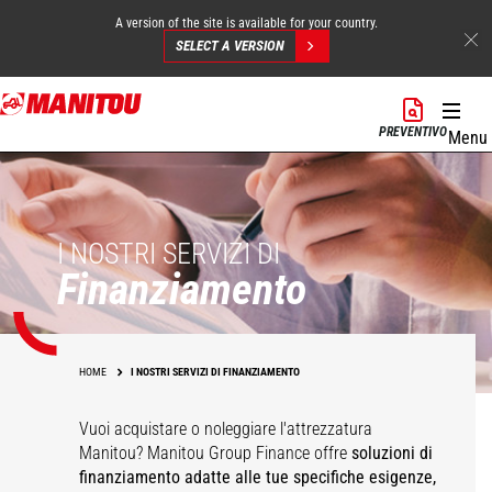
A version of the site is available for your country.
SELECT A VERSION
Salta
al
PREVENTIVO
Menu
contenuto
principale
I NOSTRI SERVIZI DI
Finanziamento
HOME
I NOSTRI SERVIZI DI FINANZIAMENTO
Vuoi acquistare o noleggiare l'attrezzatura
Manitou? Manitou Group Finance offre
soluzioni di
finanziamento adatte alle tue specifiche esigenze,