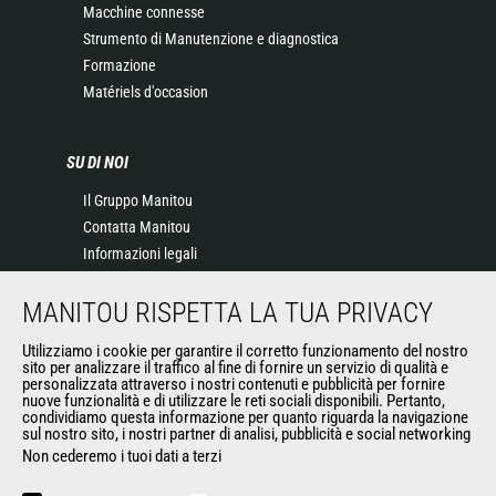
Macchine connesse
Strumento di Manutenzione e diagnostica
Formazione
Matériels d'occasion
SU DI NOI
Il Gruppo Manitou
Contatta Manitou
Informazioni legali
Eventi
MANITOU RISPETTA LA TUA PRIVACY
News
Storia
Utilizziamo i cookie per garantire il corretto funzionamento del nostro
General Terms and Conditions of Sale
sito per analizzare il traffico al fine di fornire un servizio di qualità e
personalizzata attraverso i nostri contenuti e pubblicità per fornire
nuove funzionalità e di utilizzare le reti sociali disponibili. Pertanto,
condividiamo questa informazione per quanto riguarda la navigazione
ALTRI SITI DEL GRUPPO
sul nostro sito, i nostri partner di analisi, pubblicità e social networking
Non cederemo i tuoi dati a terzi
Gruppo Manitou
Opportunità