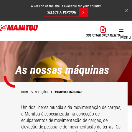
A version of the site is available for your country.
SELECT A VERSION
Skip
to
SOLICITAR ORÇAMENTO
Menu
main
content
As nossas máquinas
HOME
SOLUÇÕES
AS NOSSAS MÁQUINAS
Um dos líderes mundiais da movimentação de cargas,
a Manitou é especializada na conceção de
equipamentos de movimentação de cargas, de
elevação de pessoal e de movimentação de terras. Os