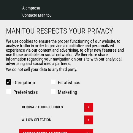
A empresa
Contacto Manitou
Informação legal
MANITOU RESPECTS YOUR PRIVACY
Eventos
Notícias
We use cookies to ensure the proper functioning of our website, to
História
analyze traffic in order to provide a qualitative and personalized
experience via our content and advertising, to offer new features and
General Terms and Conditions of Sale
use those available on social networks. We therefore share
information regarding your navigation on our site with our analytical,
advertising and social media partners.
We do not sell your data to any third party.
OUTROS SITES DO GRUPO
Manitou Group
Obrigatório
Estatísticas
Oportunidades de emprego
Preferências
Marketing
Used Manitou Machines
RMI Manitou
RECUSAR TODOS COOKIES
Gehl
Withdraw consent
Edge Attachments
ALLOW SELECTION
© 2026
Informação
Politique de protection