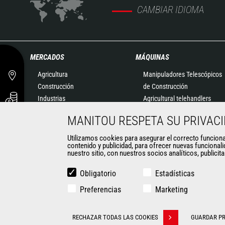
CAMBIAR IDIOMA
MERCADOS
MÁQUINAS
Agricultura
Manipuladores Telescópicos
Construcción
de Construcción
Industrias
Agricultural telehandlers
Petróleo y Gas
MLT-X
MANITOU RESPETA SU PRIVAC
Aeronáutica
Manipuladores Telescópicos
Medio ambiente
Giratorios
Utilizamos cookies para asegurar el correcto funcionami
contenido y publicidad, para ofrecer nuevas funcionali
Defensa
Plataformas Elevadoras
nuestro sitio, con nuestros socios analíticos, publicit
Empresas de alquiler
Almacenaje
Minería
Carretillas Embarcables
Obligatorio
Estadísticas
Carretillas Elevadoras
Preferencias
Marketing
Minicargadoras
CONTACTO
Retroexcavadoras
RECHAZAR TODAS LAS COOKIES
GUARDAR PR
Withdraw consent