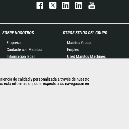
SOBRE NOSOTROS
OTROS SITIOS DEL GRUPO
Empresa
Manitou Group
Contacte con Manitou
Empleo
Información legal
Used Manitou Machines
Eventos
RMI Manitou
Noticias
Gehl
Historia
Edge Attachments
eriencia de calidad y personalizada a través de nuestro
imos esta información, con respecto a su navegación en
General Terms and
Conditions of Sale