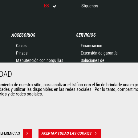
ES
Síguenos
ACCESORIOS
SERVICIOS
Cazos
Financiación
Pinzas
Extensión de garantía
Manutención con horquillas
Soluciones de
Horquillas y Pinzas
mantenimiento
IDAD
Plumines
Recambios
Cestas
Soluciones conectadas
ento de nuestro sitio, para analizar el tráfico con el fin de brindarle una exp
dades y utilizar las disponibles en las redes sociales . Por lo tanto, compart
Cubilotes para hormigón
Herramientas de
arios y de redes sociales.
Barredoras y Limpiadoras
diagnóstico
Cabrestantes
Formaciones
Accesorios de minería
Usados
EFERENCIAS
ACEPTAR TODAS LAS COOKIES