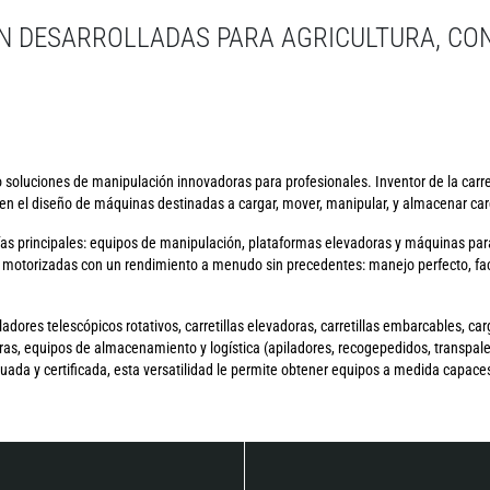
N DESARROLLADAS PARA AGRICULTURA, CO
soluciones de manipulación innovadoras para profesionales. Inventor de la carret
n el diseño de máquinas destinadas a cargar, mover, manipular, y almacenar carg
as principales: equipos de manipulación, plataformas elevadoras y máquinas par
otorizadas con un rendimiento a menudo sin precedentes: manejo perfecto, faci
ores telescópicos rotativos, carretillas elevadoras, carretillas embarcables, car
as, equipos de almacenamiento y logística (apiladores, recogepedidos, transpalet
a y certificada, esta versatilidad le permite obtener equipos a medida capaces 