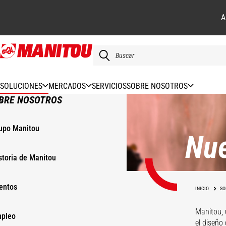
A
Pasar
al
contenido
principal
SOLUCIONES
MERCADOS
SERVICIOS
SOBRE NOSOTROS
BRE NOSOTROS
upo Manitou
Nue
storia de Manitou
entos
INICIO
SO
Manitou, 
pleo
el diseño