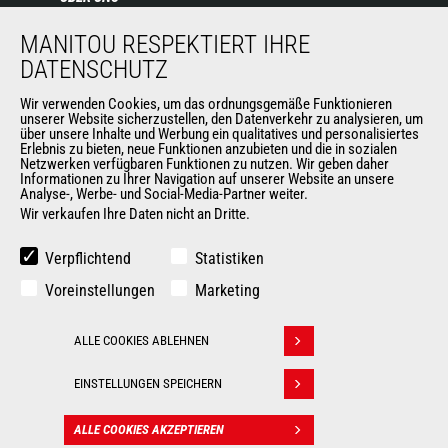
Die Manitou-Gruppe
MANITOU RESPEKTIERT IHRE
Kontakt
DATENSCHUTZ
Impressum
Datenschutz
Wir verwenden Cookies, um das ordnungsgemäße Funktionieren
unserer Website sicherzustellen, den Datenverkehr zu analysieren, um
Veranstaltungen
über unsere Inhalte und Werbung ein qualitatives und personalisiertes
Erlebnis zu bieten, neue Funktionen anzubieten und die in sozialen
Neuigkeiten
Netzwerken verfügbaren Funktionen zu nutzen. Wir geben daher
Geschichte
Informationen zu Ihrer Navigation auf unserer Website an unsere
Analyse-, Werbe- und Social-Media-Partner weiter.
Wir verkaufen Ihre Daten nicht an Dritte.
WEITERE SEITEN DER MANITOU-GROUP
Verpflichtend
Statistiken
Manitou Group
Voreinstellungen
Marketing
Karriere
Used Manitou Machines
ALLE COOKIES ABLEHNEN
RMI Manitou
Withdraw consent
Gehl
EINSTELLUNGEN SPEICHERN
Manitou Group Attachments
ALLE COOKIES AKZEPTIEREN
© 2026 Manitou.com
Impressum
Datenschutz
KONTAKT