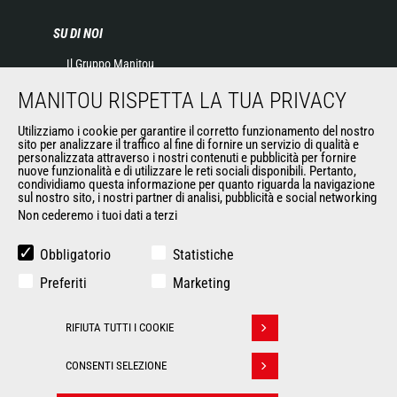
SU DI NOI
Il Gruppo Manitou
Contatta Manitou
MANITOU RISPETTA LA TUA PRIVACY
Informazioni legali
Eventi
Utilizziamo i cookie per garantire il corretto funzionamento del nostro
sito per analizzare il traffico al fine di fornire un servizio di qualità e
News
personalizzata attraverso i nostri contenuti e pubblicità per fornire
Storia
nuove funzionalità e di utilizzare le reti sociali disponibili. Pertanto,
condividiamo questa informazione per quanto riguarda la navigazione
General Terms and Conditions of Sale
sul nostro sito, i nostri partner di analisi, pubblicità e social networking
Non cederemo i tuoi dati a terzi
ALTRI SITI DEL GRUPPO
Obbligatorio
Statistiche
Gruppo Manitou
Preferiti
Marketing
Opportunità
L'usato di Manitou
RIFIUTA TUTTI I COOKIE
Ritirare il consenso
RMI Manitou
Gehl
CONSENTI SELEZIONE
Manitou Group Attachments