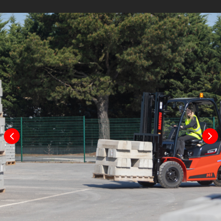
Freno di servizio
Idraulico
Sezione forche / Larghezza
40 mm x 122
forche / Lunghezza forche
mm x 1150 mm
Piastra portaforche a norma DIN 15173 A/B
2A
Larghezza della piastra portaforche
1038 mm
Altezza dal suolo sotto al montante
115 mm
Altezza dal suolo al centro
175
dell’interasse
mm
Corridoio di lavoro con pallet 1000 x
3865
1200 trasversale
mm
Corridoio di lavoro con pallet 800 x
4065
1200 longitudinale
mm
Raggio di sterzata
2200 mm
Raggio di sterzata interno
145 mm