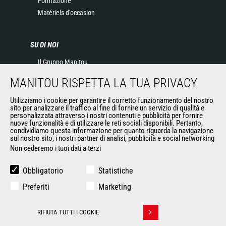
Formazione
Matériels d'occasion
SU DI NOI
Il Gruppo Manitou
Contatta Manitou
MANITOU RISPETTA LA TUA PRIVACY
Informazioni legali
Eventi
Utilizziamo i cookie per garantire il corretto funzionamento del nostro
sito per analizzare il traffico al fine di fornire un servizio di qualità e
News
personalizzata attraverso i nostri contenuti e pubblicità per fornire
Storia
nuove funzionalità e di utilizzare le reti sociali disponibili. Pertanto,
condividiamo questa informazione per quanto riguarda la navigazione
General Terms and Conditions of Sale
sul nostro sito, i nostri partner di analisi, pubblicità e social networking
Non cederemo i tuoi dati a terzi
ALTRI SITI DEL GRUPPO
Obbligatorio
Statistiche
Gruppo Manitou
Preferiti
Marketing
Opportunità
L'usato di Manitou
RIFIUTA TUTTI I COOKIE
Ritirare il consenso
RMI Manitou