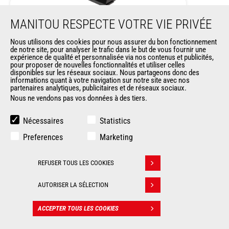
MANITOU RESPECTE VOTRE VIE PRIVÉE
Godet pour matériaux légers
Nous utilisons des cookies pour nous assurer du bon fonctionnement
de notre site, pour analyser le trafic dans le but de vous fournir une
Godets
expérience de qualité et personnalisée via nos contenus et publicités,
pour proposer de nouvelles fonctionnalités et utiliser celles
disponibles sur les réseaux sociaux. Nous partageons donc des
informations quant à votre navigation sur notre site avec nos
Largeur
1500 mm
partenaires analytiques, publicitaires et de réseaux sociaux.
Nous ne vendons pas vos données à des tiers.
Capacité en dôme
763 l
Nécessaires
Statistics
Profondeur
de 1030 mm à 1037 mm
Preferences
Marketing
Longueur
de 1176 mm à 1218 mm
REFUSER TOUS LES COOKIES
Retirer son consentement
AUTORISER LA SÉLECTION
ACCEPTER TOUS LES COOKIES
CONTACT