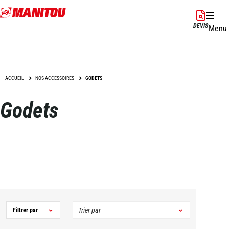
Aller
au
DEVIS
Menu
contenu
principal
ACCUEIL
NOS ACCESSOIRES
GODETS
Godets
Filtrer par