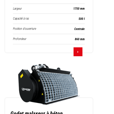
Largeur
1750 mm
Capacité à ras
500 l
Position d'ouverture
Centrale
Profondeur
860 mm
Godet malaxeur à béton