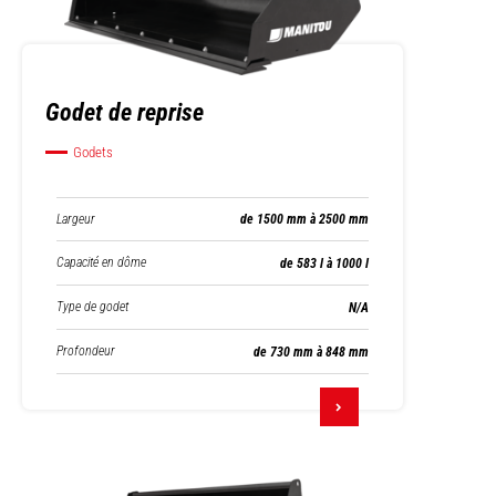
Godet de reprise
Godets
Largeur
de 1500 mm à 2500 mm
Capacité en dôme
de 583 l à 1000 l
Type de godet
N/A
Profondeur
de 730 mm à 848 mm