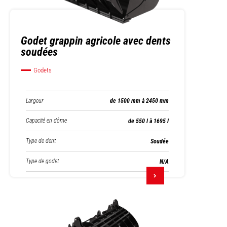
Godet grappin agricole avec dents
soudées
Godets
Largeur
de 1500 mm à 2450 mm
Capacité en dôme
de 550 l à 1695 l
Type de dent
Soudée
Type de godet
N/A