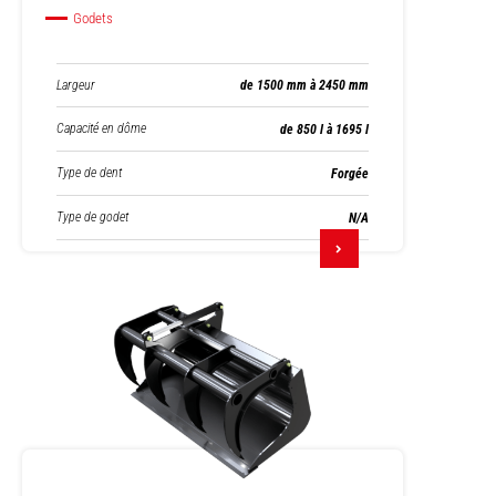
Godets
Largeur
de 1500 mm à 2450 mm
Capacité en dôme
de 850 l à 1695 l
Type de dent
Forgée
Type de godet
N/A