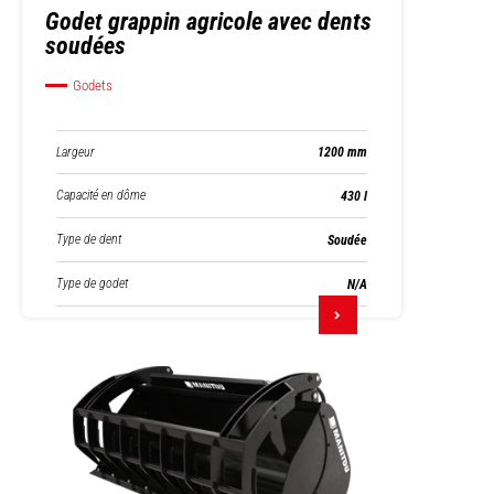
Godet grappin agricole avec dents
soudées
Godets
Largeur
1200 mm
Capacité en dôme
430 l
Type de dent
Soudée
Type de godet
N/A