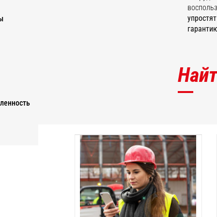
воспольз
упростят
ы
гарантию
Най
ленность