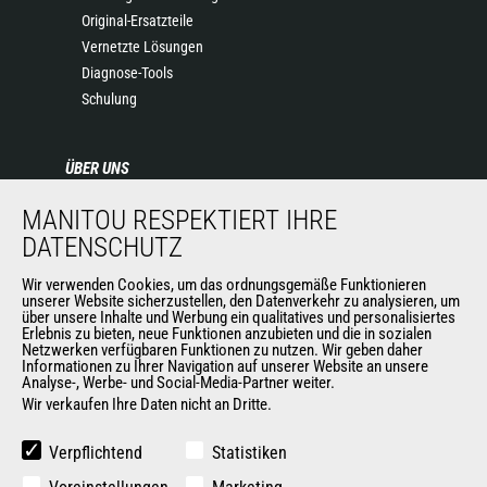
Original-Ersatzteile
Vernetzte Lösungen
Diagnose-Tools
Schulung
ÜBER UNS
Die Manitou-Gruppe
MANITOU RESPEKTIERT IHRE
Kontakt
DATENSCHUTZ
Impressum
Wir verwenden Cookies, um das ordnungsgemäße Funktionieren
Datenschutz
unserer Website sicherzustellen, den Datenverkehr zu analysieren, um
Veranstaltungen
über unsere Inhalte und Werbung ein qualitatives und personalisiertes
Erlebnis zu bieten, neue Funktionen anzubieten und die in sozialen
Neuigkeiten
Netzwerken verfügbaren Funktionen zu nutzen. Wir geben daher
Geschichte
Informationen zu Ihrer Navigation auf unserer Website an unsere
Analyse-, Werbe- und Social-Media-Partner weiter.
Wir verkaufen Ihre Daten nicht an Dritte.
WEITERE SEITEN DER MANITOU-GROUP
Verpflichtend
Statistiken
Manitou Group