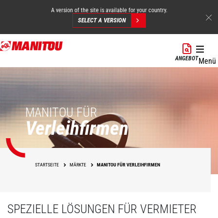
A version of the site is available for your country.
SELECT A VERSION
Direkt
zum
ANGEBOT
Menü
Inhalt
MANITOU FÜR
Verleihfirmen
STARTSEITE
MÄRKTE
MANITOU FÜR VERLEIHFIRMEN
SPEZIELLE LÖSUNGEN FÜR VERMIETER