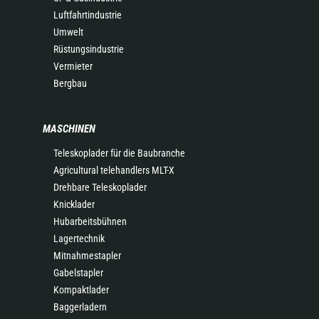
Luftfahrtindustrie
Umwelt
Rüstungsindustrie
Vermieter
Bergbau
MASCHINEN
Teleskoplader für die Baubranche
Agricultural telehandlers MLT-X
Drehbare Teleskoplader
Knicklader
Hubarbeitsbühnen
Lagertechnik
Mitnahmestapler
Gabelstapler
Kompaktlader
Baggerladern