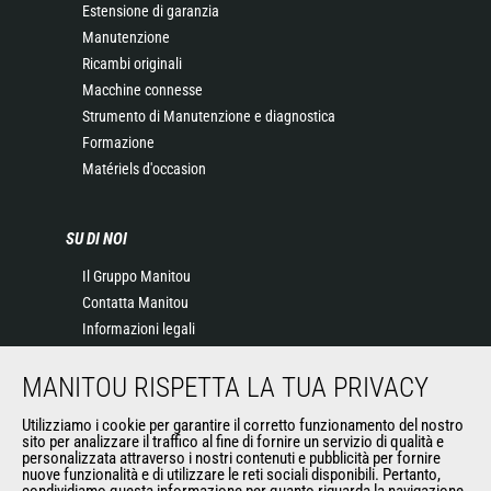
Estensione di garanzia
Manutenzione
Ricambi originali
Macchine connesse
Strumento di Manutenzione e diagnostica
Formazione
Matériels d'occasion
SU DI NOI
Il Gruppo Manitou
Contatta Manitou
Informazioni legali
Eventi
MANITOU RISPETTA LA TUA PRIVACY
News
Storia
Utilizziamo i cookie per garantire il corretto funzionamento del nostro
General Terms and Conditions of Sale
sito per analizzare il traffico al fine di fornire un servizio di qualità e
personalizzata attraverso i nostri contenuti e pubblicità per fornire
nuove funzionalità e di utilizzare le reti sociali disponibili. Pertanto,