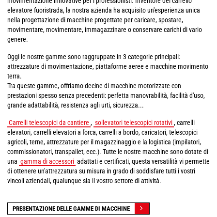
movimentazione innovative per i professionisti. Inventore del carrello
elevatore fuoristrada, la nostra azienda ha acquisito un'esperienza unica
nella progettazione di macchine progettate per caricare, spostare,
movimentare, movimentare, immagazzinare o conservare carichi di vario
genere.
Oggi le nostre gamme sono raggruppate in 3 categorie principali:
attrezzature di movimentazione, piattaforme aeree e macchine movimento
terra.
Tra queste gamme, offriamo decine di macchine motorizzate con
prestazioni spesso senza precedenti: perfetta manovrabilità, facilità d'uso,
grande adattabilità, resistenza agli urti, sicurezza...
Carrelli telescopici da cantiere
,
sollevatori telescopici rotativi
, carrelli
elevatori, carrelli elevatori a forca, carrelli a bordo, caricatori, telescopici
agricoli, terne, attrezzature per il magazzinaggio e la logistica (impilatori,
commissionatori, transpallet, ecc.). Tutte le nostre macchine sono dotate di
una
gamma di accessori
adattati e certificati, questa versatilità vi permette
di ottenere un'attrezzatura su misura in grado di soddisfare tutti i vostri
vincoli aziendali, qualunque sia il vostro settore di attività.
PRESENTAZIONE DELLE GAMME DI MACCHINE