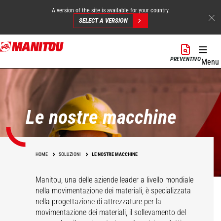
A version of the site is available for your country.
SELECT A VERSION
Salta
al
PREVENTIVO
Menu
contenuto
principale
Le nostre macchine
HOME
SOLUZIONI
LE NOSTRE MACCHINE
Manitou, una delle aziende leader a livello mondiale
nella movimentazione dei materiali, è specializzata
nella progettazione di attrezzature per la
movimentazione dei materiali, il sollevamento del