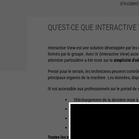
d'incident
QU’EST-CE QUE INTERACTIVE V
Interactive View est une solution développée par les
formés par le groupe. Avec iV (Interactive View) acc
attention particulière a été mise sur la
simplicité d'ut
Pensé pour le terrain, les techniciens peuvent contrô
principaux organes de la machine. Les données, disp
iV est accessible aux professionnels sur le portail de
Téléchargement de la dernière mise à j
Consultation de la FAQ
Accès au manuel utilisateur
Accès à la banque de données des co
Toutes les nouvelles machines Manitou sont compatib