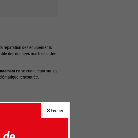
e la réparation des équipements
nsemble des données machines. Une
ionnement
en se connectant sur les
oblématique rencontrée.
Fermer
 de
on digitale, vous gagnez en