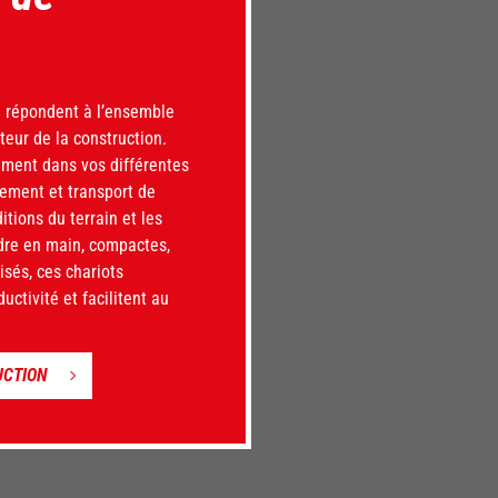
u répondent à l’ensemble
eur de la construction.
cement dans vos différentes
itou, véritable clé de voûte d’un
ement et transport de
tions du terrain et les
ndre en main, compactes,
sés, ces chariots
ctivité et facilitent au
UCTION