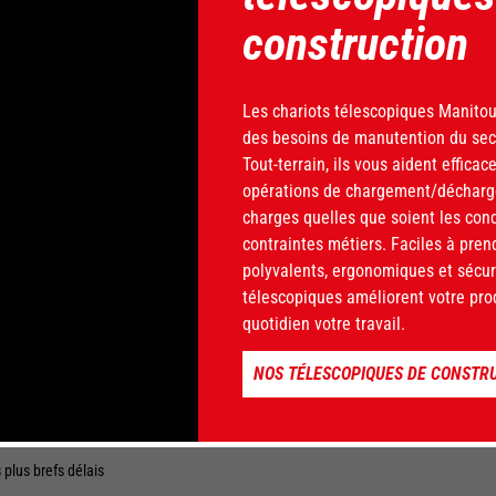
tiquer les dysfonctionnements dans les meilleurs délais.
construction
OLUTION POUR LES TECHNICIENS
Les chariots télescopiques Manito
des besoins de manutention du sect
Tout-terrain, ils vous aident effica
pements bénéficient de plusieurs avantages en utilisant le catalogue d’outils Man
opérations de chargement/décharg
charges quelles que soient les condi
imitant les coûts liés à l’intervention
contraintes métiers. Faciles à pre
polyvalents, ergonomiques et sécuri
télescopiques améliorent votre produ
quotidien votre travail.
cile à utiliser (système tactile)
imisant le délai d’immobilisation du matériel
NOS TÉLESCOPIQUES DE CONSTR
conde-monte
 tablettes PC via un système d’exploitation Windows en 64 bits
plus brefs délais