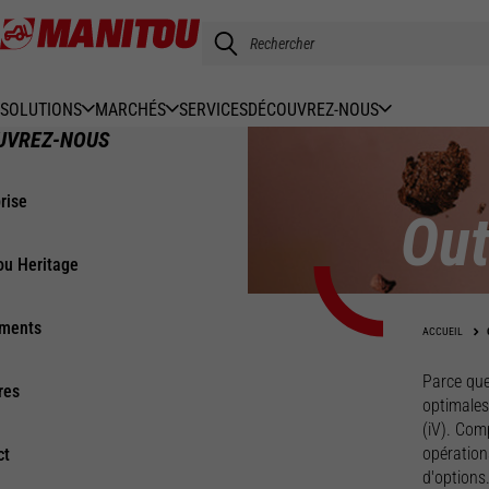
Aller
au
contenu
principal
SOLUTIONS
MARCHÉS
SERVICES
DÉCOUVREZ-NOUS
UVREZ-NOUS
rise
Out
ou Heritage
ments
ACCUEIL
Parce que
res
optimales
(iV). Com
opération
ct
d'options