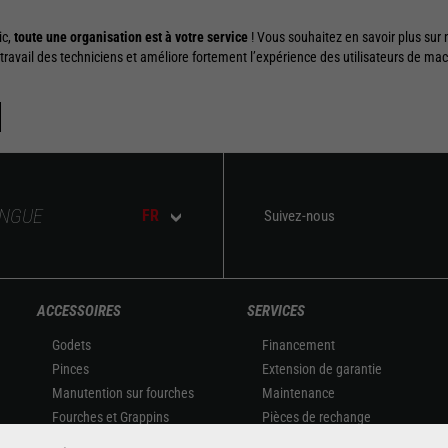
ic,
toute une organisation est à votre service
! Vous souhaitez en savoir plus sur 
 travail des techniciens et améliore fortement l’expérience des utilisateurs de m
ANGUE
FR
Suivez-nous
ACCESSOIRES
SERVICES
Godets
Financement
Pinces
Extension de garantie
Manutention sur fourches
Maintenance
Fourches et Grappins
Pièces de rechange
Potences
Solutions connectées