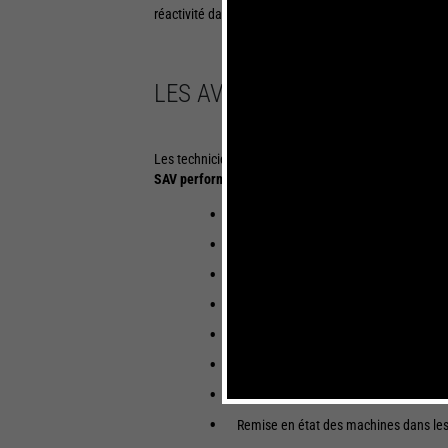
réactivité dans le cas d’une panne, et pouvez diagnos
LES AVANTAGES DE NOTRE S
Les techniciens en charge de la maintenance des équi
SAV performant
:
Détection des anomalies en temps réel l
Visualisation graphique en temps réel
Visualisation des codes défaut
Plateforme digitale ergonomique très fa
Diagnostic simplifié et plus rapide min
Possibilité d’installer des options se
Solution digitale accessible sur PC et
Remise en état des machines dans les 