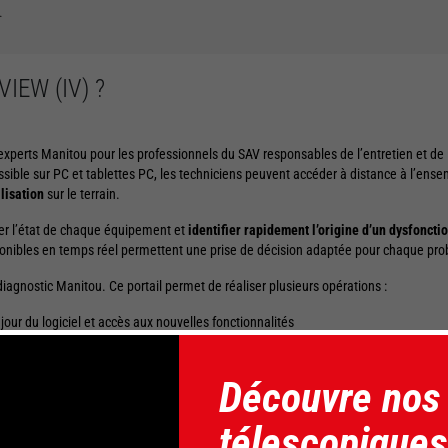
.
IEW (IV) ?
 experts Manitou pour les professionnels du SAV responsables de l’entretien et d
essible sur PC et tablettes PC, les techniciens peuvent accéder à distance à l’e
ilisation
sur le terrain.
ler l’état de chaque équipement et
identifier rapidement l’origine d’un dysfonct
onibles en temps réel permettent une prise de décision adaptée pour chaque pr
 diagnostic Manitou. Ce portail permet de réaliser plusieurs opérations :
our du logiciel et accès aux nouvelles fonctionnalités
Découvre nos
des défaut
télescopiques
les avec l’outil de diagnostic connecté.
Grâce aux performances de cette soluti