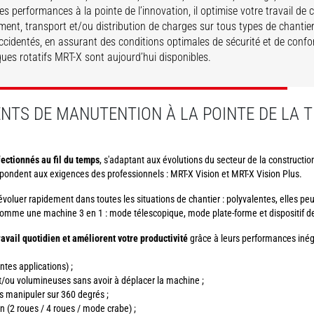
es performances à la pointe de l’innovation, il optimise votre travail de
ent, transport et/ou distribution de charges sur tous types de chantiers
accidentés, en assurant des conditions optimales de sécurité et de confo
ques rotatifs MRT-X sont aujourd’hui disponibles.
COUVRIR
DÉCOUVRIR
NTS DE MANUTENTION À LA POINTE DE LA 
fectionnés au fil du temps
, s'adaptant aux évolutions du secteur de la constructi
pondent aux exigences des professionnels : MRT-X Vision et MRT-X Vision Plus.
oluer rapidement dans toutes les situations de chantier : polyvalentes, elles peuv
es comme une machine 3 en 1 : mode télescopique, mode plate-forme et dispositif 
travail quotidien et améliorent votre productivité
grâce à leurs performances inég
tes applications) ;
t/ou volumineuses sans avoir à déplacer la machine ;
es manipuler sur 360 degrés ;
n (2 roues / 4 roues / mode crabe) ;