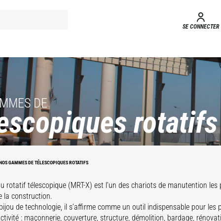
SE CONNECTER
AMMES DE
escopiques rotatifs
NOS GAMMES DE TÉLESCOPIQUES ROTATIFS
u rotatif télescopique (MRT-X) est l’un des chariots de manutention les p
e la construction.
MRT-X Vision
 bijou de technologie, il s’affirme comme un outil indispensable pour les 
-X Vision
Plus
 activité : maçonnerie, couverture, structure, démolition, bardage, rénova