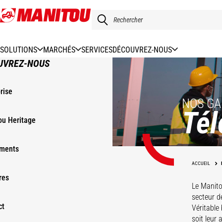
Aller
au
contenu
principal
SOLUTIONS
MARCHÉS
SERVICES
DÉCOUVREZ-NOUS
UVREZ-NOUS
rise
NOS G
Tél
ou Heritage
ments
ACCUEIL
res
Le Manito
secteur d
ct
Véritable
MRT
soit leur