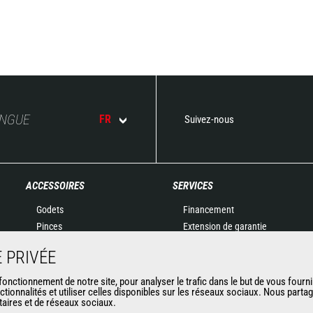
ANGUE
FR
Suivez-nous
ACCESSOIRES
SERVICES
Godets
Financement
Pinces
Extension de garantie
Manutention sur fourches
Maintenance
 PRIVÉE
Fourches et Grappins
Pièces de rechange
Potences
Solutions connectées
nctionnement de notre site, pour analyser le trafic dans le but de vous fourni
ctionnalités et utiliser celles disponibles sur les réseaux sociaux. Nous part
Nacelles
Outil de Diagnostic
itaires et de réseaux sociaux.
Bennes
Formations