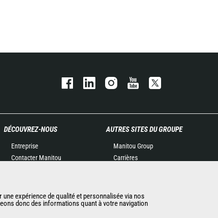
DÉCOUVREZ-NOUS
AUTRES SITES DU GROUPE
Entreprise
Manitou Group
Contacter Manitou
Carrières
Informations légales
Used Manitou Machines
Politique de protection des
RMI Manitou
données
Gehl
r une expérience de qualité et personnalisée via nos
ageons donc des informations quant à votre navigation
Evénements
Manitou Group
Actualités
Attachments