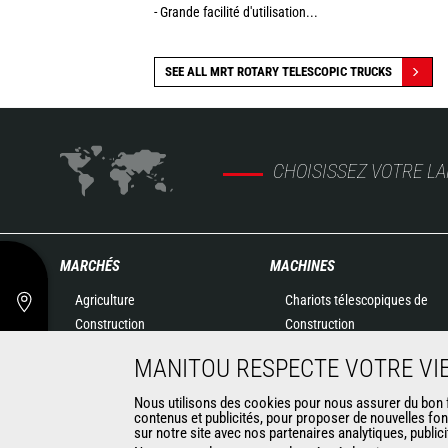
- Grande facilité d'utilisation...
SEE ALL MRT ROTARY TELESCOPIC TRUCKS
CHOISISSEZ VOTRE L
MARCHÉS
MACHINES
Agriculture
Chariots télescopiques de
Construction
Construction
Industries
Chariots télescopiques
MANITOU RESPECTE VOTRE VIE
Pétrole & gaz
Agricoles
Aéronautique
Télescopiques rotatifs
Nous utilisons des cookies pour nous assurer du bon fo
contenus et publicités, pour proposer de nouvelles fon
Environnement
Chargeuses articulées
sur notre site avec nos partenaires analytiques, public
Défense
Nacelles élévatrices