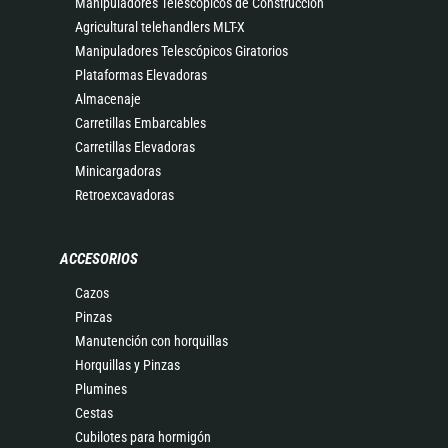
Manipuladores Telescópicos de Construcción
Agricultural telehandlers MLT-X
Manipuladores Telescópicos Giratorios
Plataformas Elevadoras
Almacenaje
Carretillas Embarcables
Carretillas Elevadoras
Minicargadoras
Retroexcavadoras
ACCESORIOS
Cazos
Pinzas
Manutención con horquillas
Horquillas y Pinzas
Plumines
Cestas
Cubilotes para hormigón