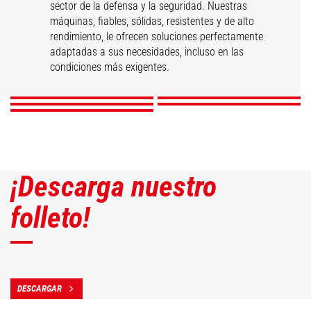
sector de la defensa y la seguridad. Nuestras
máquinas, fiables, sólidas, resistentes y de alto
Mantenimiento
Construcción y
Logística ligera y
rendimiento, le ofrecen soluciones perfectamente
Protección y
Logística pesada
aeronáutico
mantenimiento
media
adaptadas a sus necesidades, incluso en las
seguridad civil
condiciones más exigentes.
DESCUBRIR
DESCUBRIR
DESCUBRIR
DESCUBRIR
DESCUBRIR
¡Descarga nuestro
folleto!
DESCARGAR