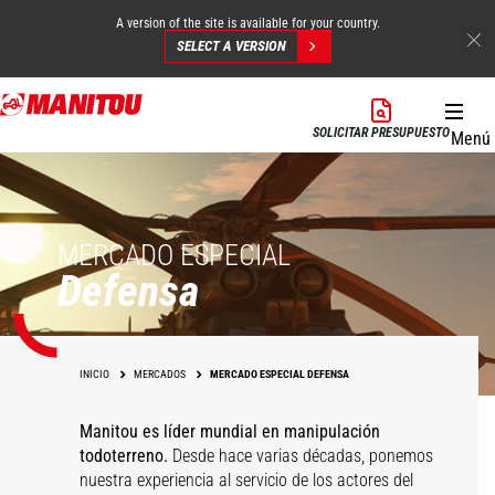
A version of the site is available for your country.
SELECT A VERSION
Pasar
al
SOLICITAR PRESUPUESTO
Menú
contenido
principal
MERCADO ESPECIAL
Defensa
INICIO
MERCADOS
MERCADO ESPECIAL DEFENSA
Manitou es líder mundial en manipulación
todoterreno.
Desde hace varias décadas, ponemos
nuestra experiencia al servicio de los actores del