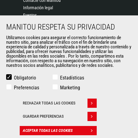
Contacte con Manitou
Información legal
Eventos
Noticias
MANITOU RESPETA SU PRIVACIDAD
Historia
Utilizamos cookies para asegurar el correcto funcionamiento de
General Terms and Conditions of Sale
nuestro sitio, para analizar el tráfico con el fin de brindarle una
experiencia de calidad y personalizada a través de nuestro contenido y
publicidad, para ofrecer nuevas funcionalidades y utilizar las
disponibles en las redes sociales . Por lo tanto, compartimos esta
OTROS SITIOS DEL GRUPO
información, con respecto a su navegación en nuestro sitio, con
nuestros socios analíticos, publicitarios y de redes sociales.
Manitou Group
Empleo
Obligatorio
Estadísticas
Used Manitou Machines
Preferencias
Marketing
RMI Manitou
Gehl
RECHAZAR TODAS LAS COOKIES
Edge Attachments
Withdraw consent
GUARDAR PREFERENCIAS
© 2026
Politique de protection
Manitou.com
Información
des données
ACEPTAR TODAS LAS COOKIES
CONTACTO
legal