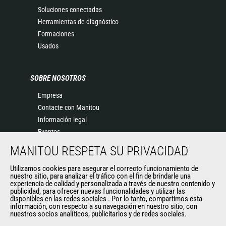
Soluciones conectadas
Herramientas de diagnóstico
Formaciones
Usados
SOBRE NOSOTROS
Empresa
Contacte con Manitou
Información legal
Eventos
Noticias
MANITOU RESPETA SU PRIVACIDAD
Historia
Utilizamos cookies para asegurar el correcto funcionamiento de
General Terms and Conditions of Sale
nuestro sitio, para analizar el tráfico con el fin de brindarle una
experiencia de calidad y personalizada a través de nuestro contenido y
publicidad, para ofrecer nuevas funcionalidades y utilizar las
disponibles en las redes sociales . Por lo tanto, compartimos esta
OTROS SITIOS DEL GRUPO
información, con respecto a su navegación en nuestro sitio, con
nuestros socios analíticos, publicitarios y de redes sociales.
Manitou Group