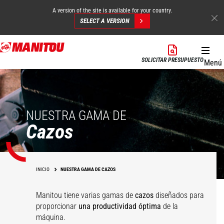
A version of the site is available for your country.
SELECT A VERSION
Pasar
al
SOLICITAR PRESUPUESTO
Menú
contenido
principal
NUESTRA GAMA DE
Cazos
INICIO
NUESTRA GAMA DE CAZOS
Manitou tiene varias gamas de
cazos
diseñados para
proporcionar
una
productividad óptima
de la
Cazos con grapa
máquina.
agrícola