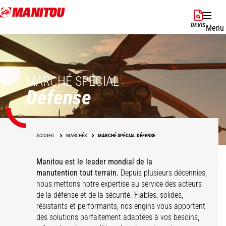
Aller
au
DEVIS
Menu
contenu
principal
MARCHÉ SPÉCIAL
Défense
ACCUEIL
MARCHÉS
MARCHÉ SPÉCIAL DÉFENSE
Manitou est le leader mondial de la
manutention tout terrain.
Depuis plusieurs décennies,
nous mettons notre expertise au service des acteurs
de la défense et de la sécurité. Fiables, solides,
Maintenance
Construction &
Logistique légère &
résistants et performants, nos engins vous apportent
Protection & sécurité
Logistique lourde
aéronautique
maintenance
moyenne
des solutions parfaitement adaptées à vos besoins,
civile