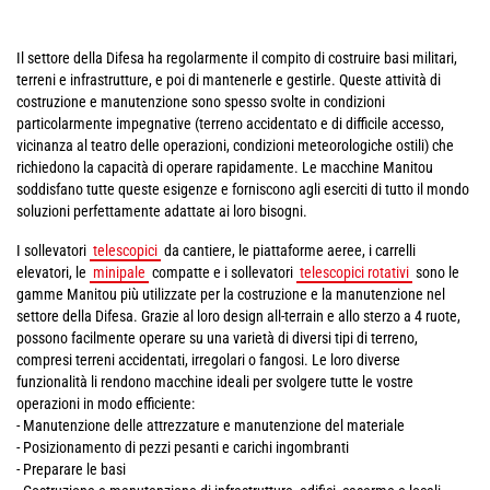
Il settore della Difesa ha regolarmente il compito di costruire basi militari,
terreni e infrastrutture, e poi di mantenerle e gestirle. Queste attività di
costruzione e manutenzione sono spesso svolte in condizioni
particolarmente impegnative (terreno accidentato e di difficile accesso,
vicinanza al teatro delle operazioni, condizioni meteorologiche ostili) che
richiedono la capacità di operare rapidamente. Le macchine Manitou
soddisfano tutte queste esigenze e forniscono agli eserciti di tutto il mondo
soluzioni perfettamente adattate ai loro bisogni.
I sollevatori
telescopici
da cantiere, le piattaforme aeree, i carrelli
elevatori, le
minipale
compatte e i sollevatori
telescopici rotativi
sono le
gamme Manitou più utilizzate per la costruzione e la manutenzione nel
settore della Difesa. Grazie al loro design all-terrain e allo sterzo a 4 ruote,
possono facilmente operare su una varietà di diversi tipi di terreno,
compresi terreni accidentati, irregolari o fangosi. Le loro diverse
funzionalità li rendono macchine ideali per svolgere tutte le vostre
operazioni in modo efficiente:
- Manutenzione delle attrezzature e manutenzione del materiale
- Posizionamento di pezzi pesanti e carichi ingombranti
- Preparare le basi