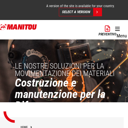
A version of the site is available for your country.
SELECT A VERSION
Salta
al
PREVENTIVO
Menu
contenuto
principale
LE NOSTRE SOLUZIONI PER LA
MOVIMENTAZIONE DEI MATERIALI
Costruzione e
manutenzione per la
Difesa
HOME