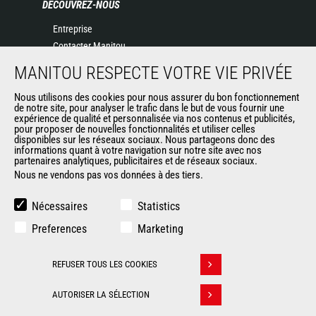
DÉCOUVREZ-NOUS
Entreprise
Contacter Manitou
Informations légales
MANITOU RESPECTE VOTRE VIE PRIVÉE
Politique de protection des données
Nous utilisons des cookies pour nous assurer du bon fonctionnement
Evénements
de notre site, pour analyser le trafic dans le but de vous fournir une
Actualités
expérience de qualité et personnalisée via nos contenus et publicités,
pour proposer de nouvelles fonctionnalités et utiliser celles
Historique
disponibles sur les réseaux sociaux. Nous partageons donc des
informations quant à votre navigation sur notre site avec nos
partenaires analytiques, publicitaires et de réseaux sociaux.
Nous ne vendons pas vos données à des tiers.
AUTRES SITES DU GROUPE
Manitou Group
Nécessaires
Statistics
Carrières
Preferences
Marketing
Used Manitou Machines
RMI Manitou
REFUSER TOUS LES COOKIES
Gehl
Retirer son consentement
Manitou Group Attachments
AUTORISER LA SÉLECTION