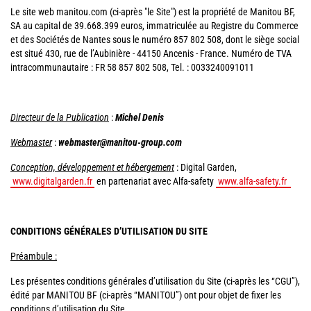
Le site web manitou.com (ci-après "le Site") est la propriété de Manitou BF,
SA au capital de 39.668.399 euros, immatriculée au Registre du Commerce
et des Sociétés de Nantes sous le numéro 857 802 508, dont le siège social
est situé 430, rue de l’Aubinière - 44150 Ancenis - France. Numéro de TVA
intracommunautaire : FR 58 857 802 508, Tel. : 0033240091011
Directeur de la Publication
:
Michel Denis
Webmaster
:
webmaster@manitou-group.com
Conception, développement et hébergement
: Digital Garden,
www.digitalgarden.fr
en partenariat avec Alfa-safety
www.alfa-safety.fr
CONDITIONS GÉNÉRALES D’UTILISATION DU SITE
Préambule :
Les présentes conditions générales d’utilisation du Site (ci-après les “CGU”),
édité par MANITOU BF (ci-après “MANITOU”) ont pour objet de fixer les
conditions d’utilisation du Site.