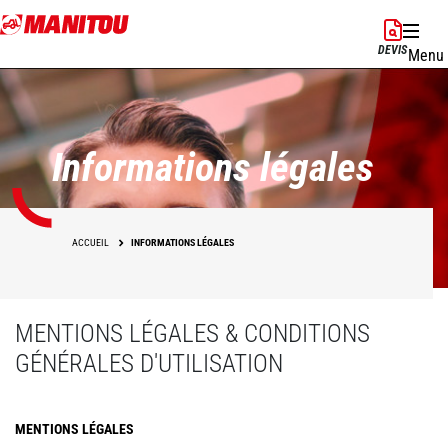
Aller
au
DEVIS
Menu
contenu
principal
Informations légales
ACCUEIL
INFORMATIONS LÉGALES
MENTIONS LÉGALES & CONDITIONS
GÉNÉRALES D'UTILISATION
MENTIONS LÉGALES