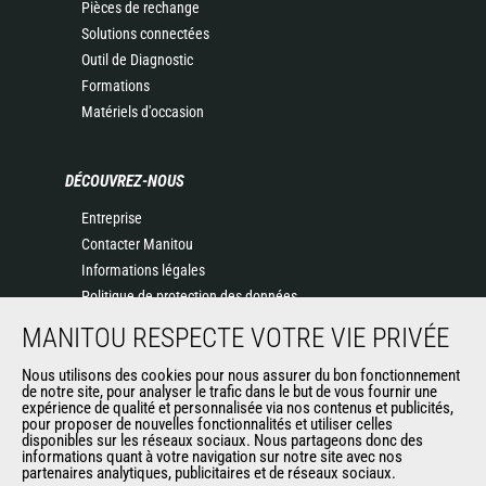
Pièces de rechange
Solutions connectées
Outil de Diagnostic
Formations
Matériels d'occasion
DÉCOUVREZ-NOUS
Entreprise
Contacter Manitou
Informations légales
Politique de protection des données
Evénements
MANITOU RESPECTE VOTRE VIE PRIVÉE
Actualités
Historique
Nous utilisons des cookies pour nous assurer du bon fonctionnement
de notre site, pour analyser le trafic dans le but de vous fournir une
CGV Manitou BF
expérience de qualité et personnalisée via nos contenus et publicités,
pour proposer de nouvelles fonctionnalités et utiliser celles
disponibles sur les réseaux sociaux. Nous partageons donc des
informations quant à votre navigation sur notre site avec nos
AUTRES SITES DU GROUPE
partenaires analytiques, publicitaires et de réseaux sociaux.