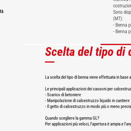
er
costruzioni
tà
Sono disp
(MT):
- Benna p
- Benna 
Scelta del tipo di
SC
La scelta del tipo di benna viene effettuata in base a
Le principali applicazioni dei cassoni per calcestru
- Scarico di betoniere
- Manipolazione di calcestruzzo liquido in cantiere
- Il getto di calcestruzzo in modo più o meno preci
Quando scegliere la gamma GL?
Per applicazioni più veloci, l'apertura è ampia e l'