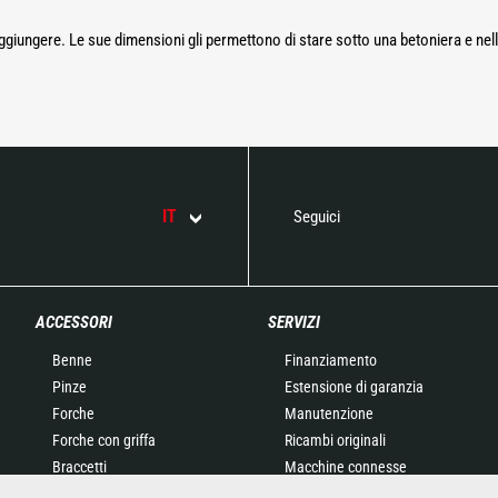
 raggiungere. Le sue dimensioni gli permettono di stare sotto una betoniera e nell
IT
Seguici
ACCESSORI
SERVIZI
Benne
Finanziamento
Pinze
Estensione di garanzia
Forche
Manutenzione
Forche con griffa
Ricambi originali
Braccetti
Macchine connesse
Cestelli
Strumento di Manutenzione