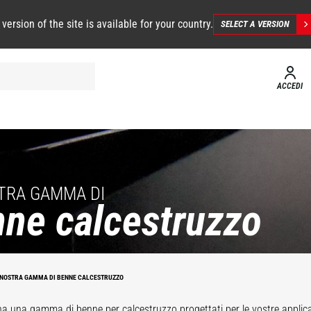
 version of the site is available for your country.
SELECT A VERSION
ACCEDI
TRA GAMMA DI
ne calcestruzzo
 NOSTRA GAMMA DI BENNE CALCESTRUZZO
chielli di
Benna per
a una gamma di benne per calcestruzzo progettati per le vostre applicazi