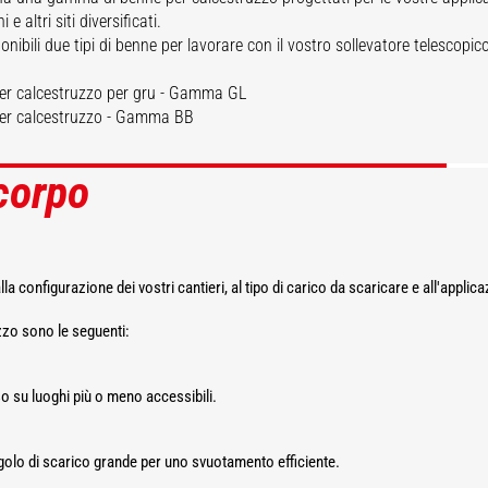
ogazione
calcestruzzo
 e altri siti diversificati.
onibili due tipi di benne per lavorare con il vostro sollevatore telescop
er calcestruzzo per gru - Gamma GL
per calcestruzzo - Gamma BB
 corpo
OPRI
SCOPRI
lla configurazione dei vostri cantieri, al tipo di carico da scaricare e all'applic
zzo sono le seguenti:
so su luoghi più o meno accessibili.
angolo di scarico grande per uno svuotamento efficiente.