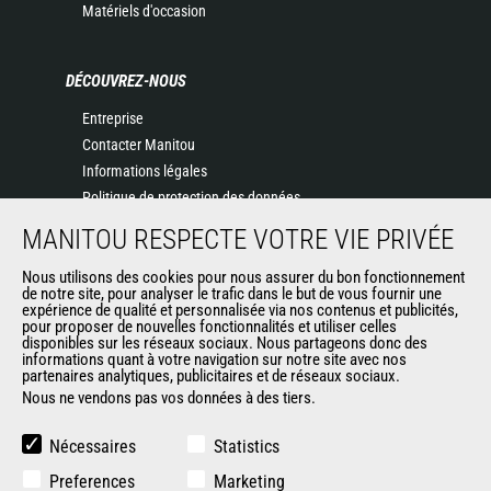
Matériels d'occasion
DÉCOUVREZ-NOUS
Entreprise
Contacter Manitou
Informations légales
Politique de protection des données
Evénements
MANITOU RESPECTE VOTRE VIE PRIVÉE
Actualités
Nous utilisons des cookies pour nous assurer du bon fonctionnement
Historique
de notre site, pour analyser le trafic dans le but de vous fournir une
General Terms and Conditions of Sale
expérience de qualité et personnalisée via nos contenus et publicités,
pour proposer de nouvelles fonctionnalités et utiliser celles
disponibles sur les réseaux sociaux. Nous partageons donc des
informations quant à votre navigation sur notre site avec nos
AUTRES SITES DU GROUPE
partenaires analytiques, publicitaires et de réseaux sociaux.
Nous ne vendons pas vos données à des tiers.
Manitou Group
Carrières
Nécessaires
Statistics
Used Manitou Machines
Preferences
Marketing
RMI Manitou