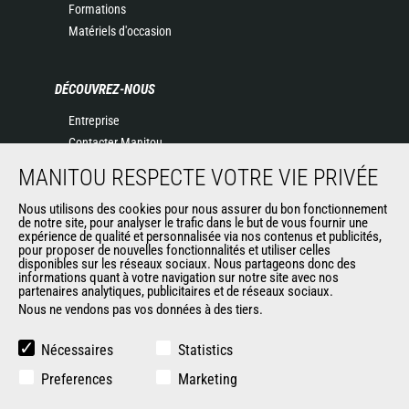
Formations
Matériels d'occasion
DÉCOUVREZ-NOUS
Entreprise
Contacter Manitou
Informations légales
MANITOU RESPECTE VOTRE VIE PRIVÉE
Politique de protection des données
Nous utilisons des cookies pour nous assurer du bon fonctionnement
Evénements
de notre site, pour analyser le trafic dans le but de vous fournir une
Actualités
expérience de qualité et personnalisée via nos contenus et publicités,
pour proposer de nouvelles fonctionnalités et utiliser celles
Historique
disponibles sur les réseaux sociaux. Nous partageons donc des
informations quant à votre navigation sur notre site avec nos
partenaires analytiques, publicitaires et de réseaux sociaux.
Nous ne vendons pas vos données à des tiers.
AUTRES SITES DU GROUPE
Manitou Group
Nécessaires
Statistics
Carrières
Preferences
Marketing
Used Manitou Machines
RMI Manitou