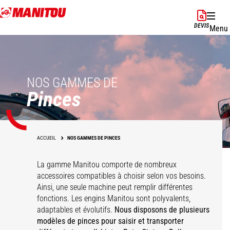
Aller
au
DEVIS
Menu
contenu
principal
NOS GAMMES DE
Pinces
ACCUEIL
NOS GAMMES DE PINCES
La gamme Manitou comporte de nombreux
accessoires compatibles à choisir selon vos besoins.
Ainsi, une seule machine peut remplir différentes
fonctions. Les engins Manitou sont polyvalents,
adaptables et évolutifs.
Nous disposons de plusieurs
Pince à balle
Pince à balle super
modèles de pinces pour saisir et transporter
Pince à balles carrées
enrubannée
Pince à balle mixte