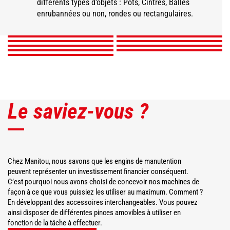
compacte
Pince à balle classic
différents types d’objets : Pots, Cintres, Balles
Pince à balle intensive
enrubannées
Pince à pot
Pince à balles carrées
Pince pose-cintre
enrubannées ou non, rondes ou rectangulaires.
DÉCOUVRIR
DÉCOUVRIR
DÉCOUVRIR
DÉCOUVRIR
DÉCOUVRIR
DÉCOUVRIR
DÉCOUVRIR
DÉCOUVRIR
DÉCOUVRIR
Le saviez-vous ?
Chez Manitou, nous savons que les engins de manutention
peuvent représenter un investissement financier conséquent.
C’est pourquoi nous avons choisi de concevoir nos machines de
façon à ce que vous puissiez les utiliser au maximum. Comment ?
En développant des accessoires interchangeables. Vous pouvez
ainsi disposer de différentes pinces amovibles à utiliser en
fonction de la tâche à effectuer.