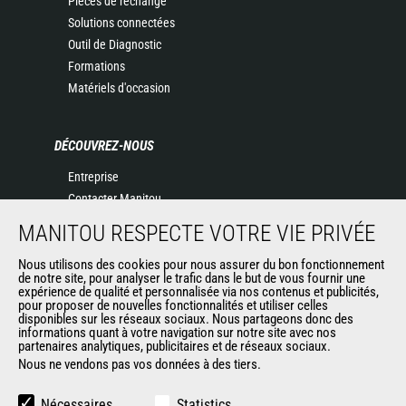
Pièces de rechange
Solutions connectées
Outil de Diagnostic
Formations
Matériels d'occasion
DÉCOUVREZ-NOUS
Entreprise
Contacter Manitou
Informations légales
MANITOU RESPECTE VOTRE VIE PRIVÉE
Politique de protection des données
Nous utilisons des cookies pour nous assurer du bon fonctionnement
Evénements
de notre site, pour analyser le trafic dans le but de vous fournir une
Actualités
expérience de qualité et personnalisée via nos contenus et publicités,
pour proposer de nouvelles fonctionnalités et utiliser celles
Historique
disponibles sur les réseaux sociaux. Nous partageons donc des
informations quant à votre navigation sur notre site avec nos
partenaires analytiques, publicitaires et de réseaux sociaux.
Nous ne vendons pas vos données à des tiers.
AUTRES SITES DU GROUPE
Manitou Group
Nécessaires
Statistics