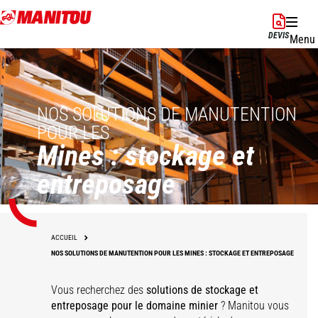
Aller
au
DEVIS
Menu
contenu
principal
NOS SOLUTIONS DE MANUTENTION
POUR LES
Mines : stockage et
entreposage
ACCUEIL
NOS SOLUTIONS DE MANUTENTION POUR LES MINES : STOCKAGE ET ENTREPOSAGE
Vous recherchez des
solutions de stockage et
entreposage pour le domaine minier
? Manitou vous