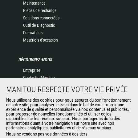
Maintenance
Pièces de rechange
Solutions connectées
Outil de Diagnostic
Formations
Matériels d'occasion
DÉCOUVREZ-NOUS
Entreprise
Contacter Manitou
Informations légales
MANITOU RESPECTE VOTRE VIE PRIVÉE
Politique de protection des données
Nous utilisons des cookies pour nous assurer du bon fonctionnement
Evénements
de notre site, pour analyser le trafic dans le but de vous fournir une
Actualités
expérience de qualité et personnalisée via nos contenus et publicités,
pour proposer de nouvelles fonctionnalités et utiliser celles
Historique
disponibles sur les réseaux sociaux. Nous partageons donc des
informations quant à votre navigation sur notre site avec nos
partenaires analytiques, publicitaires et de réseaux sociaux.
Nous ne vendons pas vos données à des tiers.
AUTRES SITES DU GROUPE