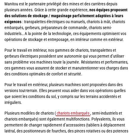
Manitou est le partenaire privilégié des mines et des carrières depuis
plusieurs années. Grâce à cette grande expérience,
nos équipes proposent
des solutions de stockage / magasinage parfaitement adaptées à leurs
exigences
: transpalettes électriques ou manuels, chariots à mât, chariots
embarqués, gerbeurs, préparateurs de commande, chariots semi-
industriels… A la pointe de la technologie, ces équipements optimisent vos
opérations de stockage et entreposage, en intérieur comme en extérieur.
Pour le travail en intérieur, nos gammes de chariots, transpalettes et
gerbeurs électriques possèdent une autonomie qui vous permet d’utiliser
sans problème vos machines toute la journée. Résistantes et performantes,
ces gammes vous assurent de stocker et manutentionner vos charges dans
des conditions optimales de confort et sécurité.
Pour le travail en extérieur, plusieurs machines sont proposées dans des
versions tout-terrain. Elles peuvent vous aider dans vos opérations quelles
que soient les conditions du sol, y compris sur les terrains accidentés et
irréguliers.
Plusieurs modèles de chariots (
chariots embarqués
, semi-industriels et
chariots embarqués) sont également multifonctions. Polyvalents, ils vous
permettent de changer rapidement d’accessoires (tabliers à déplacement
latéral, des positionneurs de fourches, des pinces rotatives ou des potences