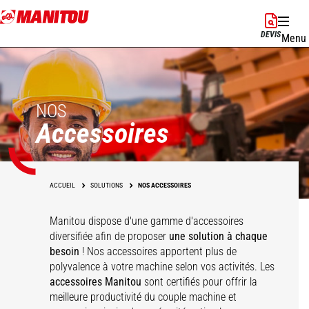
Aller
au
DEVIS
Menu
contenu
principal
NOS
Accessoires
ACCUEIL
SOLUTIONS
NOS ACCESSOIRES
Manitou dispose d'une gamme d'accessoires
diversifiée afin de proposer
une solution à chaque
besoin
! Nos accessoires apportent plus de
polyvalence à votre machine selon vos activités. Les
accessoires Manitou
sont certifiés pour offrir la
meilleure productivité du couple machine et