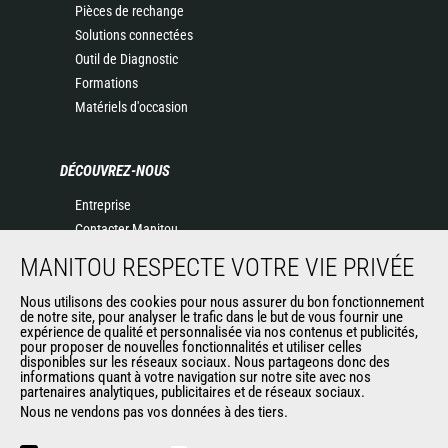
Pièces de rechange
Solutions connectées
Outil de Diagnostic
Formations
Matériels d'occasion
DÉCOUVREZ-NOUS
Entreprise
Contacter Manitou
Informations légales
MANITOU RESPECTE VOTRE VIE PRIVÉE
Politique de protection des données
Evénements
Nous utilisons des cookies pour nous assurer du bon fonctionnement
de notre site, pour analyser le trafic dans le but de vous fournir une
Actualités
expérience de qualité et personnalisée via nos contenus et publicités,
pour proposer de nouvelles fonctionnalités et utiliser celles
Historique
disponibles sur les réseaux sociaux. Nous partageons donc des
informations quant à votre navigation sur notre site avec nos
partenaires analytiques, publicitaires et de réseaux sociaux.
Nous ne vendons pas vos données à des tiers.
AUTRES SITES DU GROUPE
Manitou Group