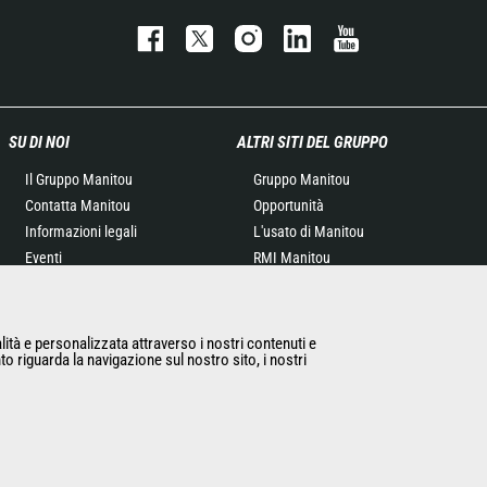
SU DI NOI
ALTRI SITI DEL GRUPPO
Il Gruppo Manitou
Gruppo Manitou
Contatta Manitou
Opportunità
Informazioni legali
L'usato di Manitou
Eventi
RMI Manitou
News
Gehl
Storia
Manitou Group
General Terms and
Attachments
alità e personalizzata attraverso i nostri contenuti e
to riguarda la navigazione sul nostro sito, i nostri
Conditions of Sale