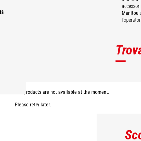
accessori
tà
Manitou
s
l'operato
Trov
The products are not available at the moment.
Please retry later.
Sc