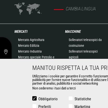
CAMBIA LINGUA
MERCATI
MACCHINE
Mercato Agricoltura
Sollevatori telescopici da
Mercato Edilizia
costruzione
Mercato Industria
Sollevatori telescopici
Mercato speciale Petrolio e
agricoli
gas
Sollevatori telescopici
MANITOU RISPETTA LA TUA PR
Mercato speciale
rotativi
Aeronautica
Caricatori articolati
Utilizziamo i cookie per garantire il corretto funzioname
pubblicità per fornire nuove funzionalità e di utilizzare
Mercato speciale Ambiente
Piattaforme aeree
partner di analisi, pubblicità e social networking
Contratto speciale Difesa
Soluzioni di stoccaggio
Non cederemo i tuoi dati a terzi
Noleggiatori
Carrelli imbarcati
Mercato speciale Attività
Carrelli elevatori
Obbligatorio
Statistiche
estrattive
Minipale
Preferiti
Marketing