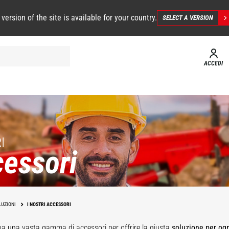
 version of the site is available for your country.
SELECT A VERSION
ACCEDI
I
essori
LUZIONI
I NOSTRI ACCESSORI
ha una vasta gamma di accessori
per offrire la giusta
soluzione per og