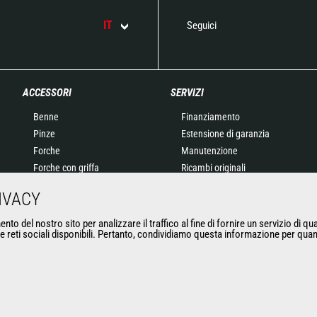
IT
Seguici
ACCESSORI
SERVIZI
Benne
Finanziamento
Pinze
Estensione di garanzia
Forche
Manutenzione
Forche con griffa
Ricambi originali
Braccetti
Macchine connesse
IVACY
Cestelli
Strumento di Manutenzione
Benne calcestruzzo
e diagnostica
nto del nostro sito per analizzare il traffico al fine di fornire un servizio di qu
 le reti sociali disponibili. Pertanto, condividiamo questa informazione per quan
Spazzatrici e idropulitrici
Formazione
Argani
Matériels d'occasion
Accessori per miniere