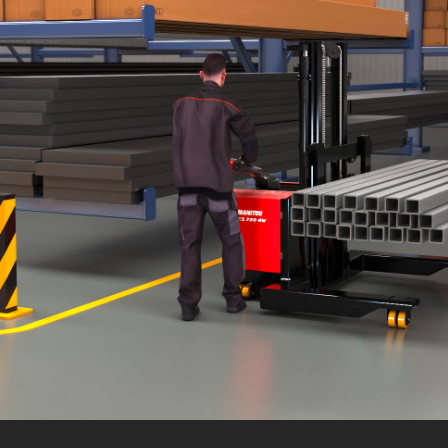
Corridoio di lavoro con pallet 800 x
2664
1200 longitudinale
mm
Raggio di sterzata
1476 mm
Altezza del timone fino a min. /
1030 mm /
massima del timone
1490 mm