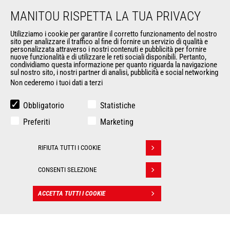
Contatta Manitou
MANITOU RISPETTA LA TUA PRIVACY
Informazioni legali
Eventi
Utilizziamo i cookie per garantire il corretto funzionamento del nostro
sito per analizzare il traffico al fine di fornire un servizio di qualità e
News
personalizzata attraverso i nostri contenuti e pubblicità per fornire
Storia
nuove funzionalità e di utilizzare le reti sociali disponibili. Pertanto,
condividiamo questa informazione per quanto riguarda la navigazione
General Terms and Conditions of Sale
sul nostro sito, i nostri partner di analisi, pubblicità e social networking
Non cederemo i tuoi dati a terzi
ALTRI SITI DEL GRUPPO
Obbligatorio
Statistiche
Gruppo Manitou
Preferiti
Marketing
Opportunità
L'usato di Manitou
RIFIUTA TUTTI I COOKIE
Ritirare il consenso
RMI Manitou
Gehl
CONSENTI SELEZIONE
Manitou Group Attachments
ACCETTA TUTTI I COOKIE
CONTATTO
© 2026
Politique de protection
Manitou.com
Informazioni
des données