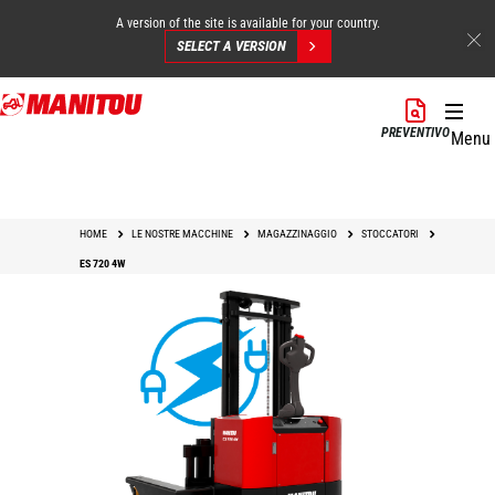
A version of the site is available for your country.
SELECT A VERSION
Salta
al
PREVENTIVO
Menu
contenuto
principale
HOME
LE NOSTRE MACCHINE
MAGAZZINAGGIO
STOCCATORI
ES 720 4W