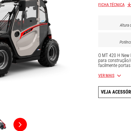
FICHA TÉCNICA
Altura 
Potênc
O MT 420 H New B
para construção/
facilmente portas
modos de direção
capacidade de 2 t
VER MAIS
seu motor de 49 c
simultâneos da la
VEJA ACESSÓR