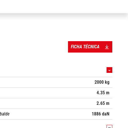
FICHA TÉCNICA
2000 kg
.
4.35 m
2.65 m
balde
1886 daN