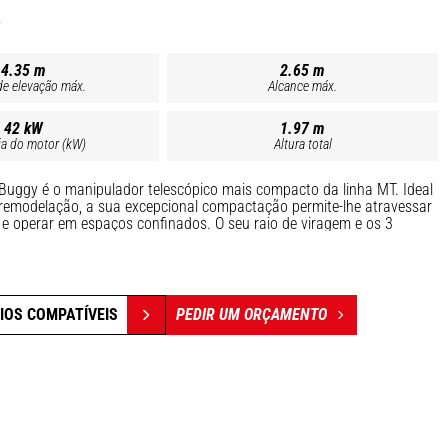
4.35 m
2.65 m
de elevação máx.
Alcance máx.
42 kW
1.97 m
ia do motor (kW)
Altura total
uggy é o manipulador telescópico mais compacto da linha MT. Ideal
remodelação, a sua excepcional compactação permite-lhe atravessar
 e operar em espaços confinados. O seu raio de viragem e os 3
 oferecem excelente capacidade de manobra. O MT 420 H tem
 a 4,30 m, o que lhe confere um gráfico de carga muito eficiente. O
v permitir-lhe-á alcançar 25 km/h. Aproveite os movimentos
nça e do telescópico para aumentar a produtividade!
IOS COMPATÍVEIS
PEDIR UM ORÇAMENTO