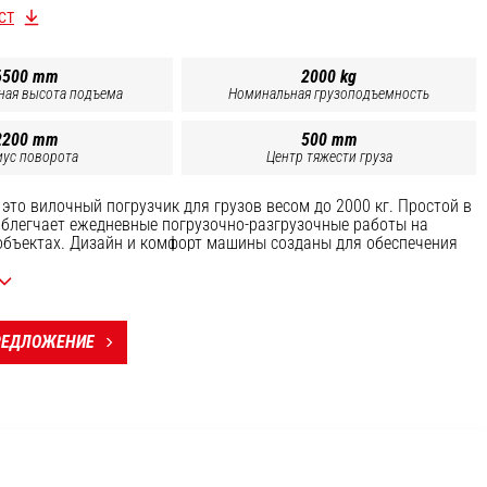
СТ
6500 mm
2000 kg
ная высота подъема
Номинальная грузоподъемность
2200 mm
500 mm
иус поворота
Центр тяжести груза
- это вилочный погрузчик для грузов весом до 2000 кг. Простой в
облегчает ежедневные погрузочно-разгрузочные работы на
бъектах. Дизайн и комфорт машины созданы для обеспечения
 новое панорамное окно на крыше максимально улучшает обзор
те. Воспользуйтесь превосходной маневренностью MI 20 D и
льного двигателя Kubota 37 кВт для повышения
сти!
РЕДЛОЖЕНИЕ