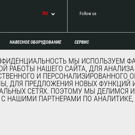
RU
Follow us
НАВЕСНОЕ ОБОРУДОВАНИЕ
СЕРВИС
Ковши
Финансирование
НФИДЕНЦИАЛЬНОСТЬ МЫ ИСПОЛЬЗУЕМ ФА
Захваты
Продленная гарантия
Й РАБОТЫ НАШЕГО САЙТА, ДЛЯ АНАЛИЗА
Каретки и позиционеры
Контракты на
СТВЕННОГО И ПЕРСОНАЛИЗИРОВАННОГО
Вилочные захваты
техническое
Краны-балки и краны
обслуживание
МЫ, ДЛЯ ПРЕДЛОЖЕНИЯ НОВЫХ ФУНКЦИЙ И
Платформы
Запасные части
АЛЬНЫХ СЕТЯХ. ПОЭТОМУ МЫ ДЕЛИМСЯ И
Бункеры
Система удаленного
, С НАШИМИ ПАРТНЕРАМИ ПО АНАЛИТИКЕ
Щетки и мойки
мониторинга
Лебедки
Программное
Навесное оборудование
обеспечение для
для горнодобывающей
диагностики и
промышленности
обслуживания