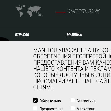
СМЕНИТЬ ЯЗЫК
ОТРАСЛИ
МАШИНЫ
Сельское хозяйство
Строительные
MANITOU УВАЖАЕТ ВАШУ КО
Строительство
телескопические
ОБЕСПЕЧЕНИЯ БЕСПЕРЕБОЙНО
Промышленность
погрузчики
Нефть и газ
ПРЕДОСТАВЛЕНИЯ ВАМ КАЧЕ
Сельскохозяйственные
Авиация
телескопические
НАШЕГО КОНТЕНТА И РЕКЛА
Окружающая среда
погрузчики
КОТОРЫЕ ДОСТУПНЫ В СОЦИ
Оборона
Телескопические
ПРОСМАТРИВАЕТЕ НАШ САЙТ
Арендный бизнес
погрузчики с поворотной
СЕТЯМ.
Горнодобывающая
башней
промышленность
Сочлененные погрузчики
Обязательно
Статистика
Подъемные платформы
Предпочтения
Решения для
Маркетинг