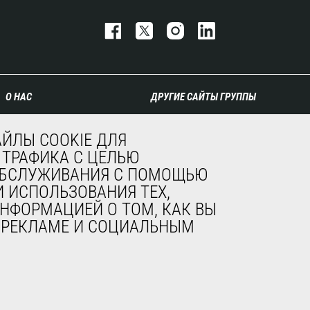
О НАС
ДРУГИЕ САЙТЫ ГРУППЫ
Компания
Manitou Group
ЙЛЫ COOKIE ДЛЯ
Контакты
Карьера
 ТРАФИКА С ЦЕЛЬЮ
Юридическая
Used Manitou Machines
 ОБСЛУЖИВАНИЯ С ПОМОЩЬЮ
информация
RMI Manitou
Мероприятия
Gehl
 ИСПОЛЬЗОВАНИЯ ТЕХ,
Новости
Навесное оборудование
НФОРМАЦИЕЙ О ТОМ, КАК ВЫ
История
Edge
, РЕКЛАМЕ И СОЦИАЛЬНЫМ
General Terms and
Conditions of Sale