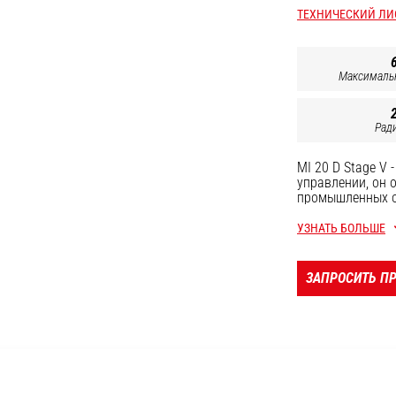
ТЕХНИЧЕСКИЙ ЛИ
Максималь
Рад
MI 20 D Stage V 
управлении, он 
промышленных о
безопасности, а
на большой высо
УЗНАТЬ БОЛЬШЕ
мощностью дизе
производительно
ЗАПРОСИТЬ П