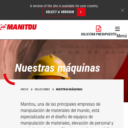
A version of the site is available for your country.
SELECT A VERSION
Pasar
al
SOLICITAR PRESUPUESTO
Menú
contenido
principal
Nuestras máquinas
INICIO
SOLUCIONES
NUESTRAS MÁQUINAS
Manitou, una de las principales empresas de
manipulación de materiales del mundo, está
especializada en el diseño de equipos de
manipulación de materiales, elevación de personal y