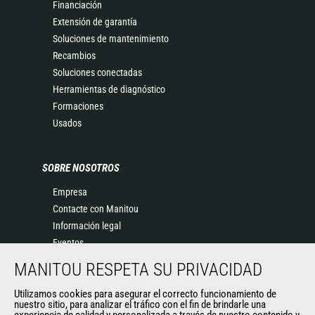
Financiación
Extensión de garantía
Soluciones de mantenimiento
Recambios
Soluciones conectadas
Herramientas de diagnóstico
Formaciones
Usados
SOBRE NOSOTROS
Empresa
Contacte con Manitou
Información legal
Eventos
Noticias
MANITOU RESPETA SU PRIVACIDAD
Historia
General Terms and Conditions of Sale
Utilizamos cookies para asegurar el correcto funcionamiento de
nuestro sitio, para analizar el tráfico con el fin de brindarle una