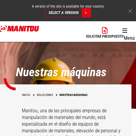
A version of the site is available for your country.
SELECT A VERSION
Pasar
al
SOLICITAR PRESUPUESTO
Menú
contenido
principal
Nuestras máquinas
INICIO
SOLUCIONES
NUESTRAS MÁQUINAS
Manitou, una de las principales empresas de
manipulación de materiales del mundo, está
especializada en el diseño de equipos de
manipulación de materiales, elevación de personal y