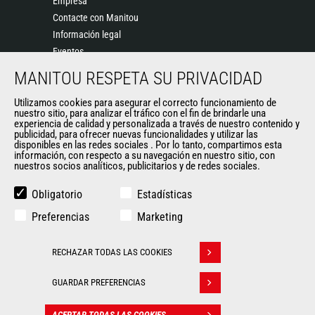
Empresa
Contacte con Manitou
Información legal
Eventos
Noticias
MANITOU RESPETA SU PRIVACIDAD
Historia
General Terms and Conditions of Sale
Utilizamos cookies para asegurar el correcto funcionamiento de
nuestro sitio, para analizar el tráfico con el fin de brindarle una
experiencia de calidad y personalizada a través de nuestro contenido y
publicidad, para ofrecer nuevas funcionalidades y utilizar las
disponibles en las redes sociales . Por lo tanto, compartimos esta
OTROS SITIOS DEL GRUPO
información, con respecto a su navegación en nuestro sitio, con
nuestros socios analíticos, publicitarios y de redes sociales.
Manitou Group
Empleo
Obligatorio
Estadísticas
Used Manitou Machines
Preferencias
Marketing
RMI Manitou
Gehl
RECHAZAR TODAS LAS COOKIES
Edge Attachments
Withdraw consent
GUARDAR PREFERENCIAS
© 2026
Politique de protection
Manitou.com
Información
des données
ACEPTAR TODAS LAS COOKIES