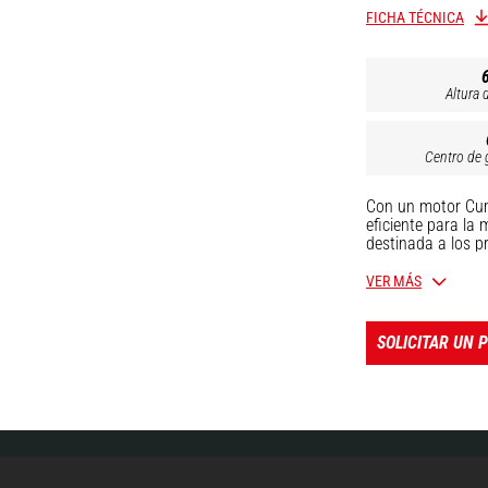
FICHA TÉCNICA
Altura 
Centro de 
Con un motor Cumm
eficiente para la
destinada a los p
nada.Los conducto
de inching, retro
VER MÁS
pequeño diámetro
entre periodos d
pruebas rigurosas
SOLICITAR UN 