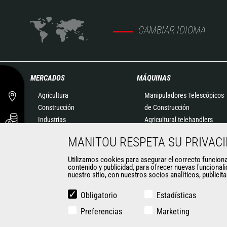
CAMBIAR IDIOMA
MERCADOS
MÁQUINAS
Agricultura
Manipuladores Telescópicos
Construcción
de Construcción
Industrias
Agricultural telehandlers
Petróleo y Gas
MLT-X
MANITOU RESPETA SU PRIVAC
Aeronáutica
Manipuladores Telescópicos
Medio ambiente
Giratorios
Utilizamos cookies para asegurar el correcto funcionami
contenido y publicidad, para ofrecer nuevas funcionali
Defensa
Plataformas Elevadoras
nuestro sitio, con nuestros socios analíticos, publicit
Empresas de alquiler
Almacenaje
Minería
Carretillas Embarcables
Obligatorio
Estadísticas
Carretillas Elevadoras
Preferencias
Marketing
Minicargadoras