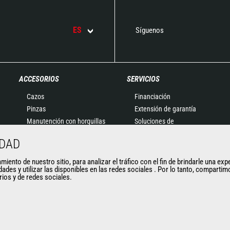
ES
Síguenos
ACCESORIOS
SERVICIOS
Cazos
Financiación
Pinzas
Extensión de garantía
Manutención con horquillas
Soluciones de
Horquillas y Pinzas
mantenimiento
IDAD
Plumines
Recambios
Cestas
Soluciones conectadas
ento de nuestro sitio, para analizar el tráfico con el fin de brindarle una exp
dades y utilizar las disponibles en las redes sociales . Por lo tanto, compart
Cubilotes para hormigón
Herramientas de
arios y de redes sociales.
Barredoras y Limpiadoras
diagnóstico
Cabrestantes
Formaciones
Accesorios de minería
Usados