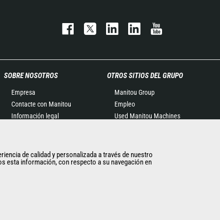
SOBRE NOSOTROS
OTROS SITIOS DEL GRUPO
Empresa
Manitou Group
Contacte con Manitou
Empleo
Información legal
Used Manitou Machines
Eventos
RMI Manitou
Noticias
Gehl
Historia
Edge Attachments
eriencia de calidad y personalizada a través de nuestro
imos esta información, con respecto a su navegación en
General Terms and
Conditions of Sale