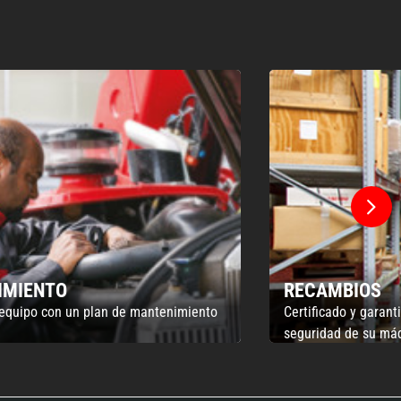
4A
185 mm
339 mm
5637 mm
5803 mm
1327 mm
IMIENTO
RECAMBIOS
 equipo con un plan de mantenimiento
Certificado y garant
seguridad de su má