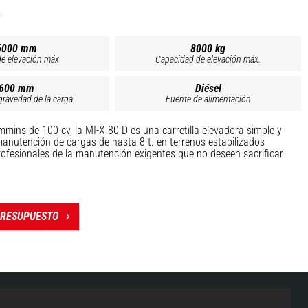
6000 mm
8000 kg
de elevación máx
Capacidad de elevación máx.
600 mm
Diésel
gravedad de la carga
Fuente de alimentación
ins de 100 cv, la MI-X 80 D es una carretilla elevadora simple y
 manutención de cargas de hasta 8 t. en terrenos estabilizados
rofesionales de la manutención exigentes que no deseen sacrificar
res apreciarán el equipamiento en cabina: dirección asistida, pedal
visor panorámico, techo abierto, mandos ergonómicos, volante de
, asiento regulable suspendido ... Los mecánicos ganarán tiempo
e mantenimiento porque sus componentes han sido sometidos a
 y son de fácil acceso
PRESUPUESTO