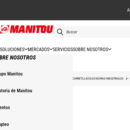
A
Pasar
al
contenido
principal
SOLUCIONES
MERCADOS
SERVICIOS
SOBRE NOSOTROS
BRE NOSOTROS
upo Manitou
INICIO
NUESTRAS MAQUINAS
CARRETILLAS
CARRETILLAS ELEVADORAS INDUSTRIALES
storia de Manitou
entos
pleo