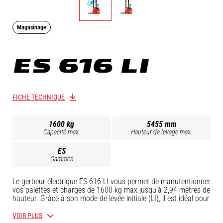
Magasinage
ES 616 LI
FICHE TECHNIQUE
1600 kg
5455 mm
Capacité max.
Hauteur de levage max.
ES
Gammes
Le gerbeur électrique ES 616 LI vous permet de manutentionner
vos palettes et charges de 1600 kg max jusqu’à 2,94 mètres de
hauteur. Grâce à son mode de levée initiale (LI), il est idéal pour
évoluer sur des sols irréguliers, des pentes ou des passages de
quai. Profitez de sa compacité pour opérer facilement au sein
VOIR PLUS