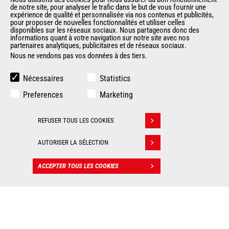
de notre site, pour analyser le trafic dans le but de vous fournir une
expérience de qualité et personnalisée via nos contenus et publicités,
Entreprise
pour proposer de nouvelles fonctionnalités et utiliser celles
Contacter Manitou
disponibles sur les réseaux sociaux. Nous partageons donc des
informations quant à votre navigation sur notre site avec nos
Informations légales
partenaires analytiques, publicitaires et de réseaux sociaux.
Politique de protection des données
Nous ne vendons pas vos données à des tiers.
Evénements
Actualités
Nécessaires
Statistics
Historique
Preferences
Marketing
AUTRES SITES DU GROUPE
REFUSER TOUS LES COOKIES
Retirer son consentement
Manitou Group
AUTORISER LA SÉLECTION
Carrières
Used Manitou Machines
ACCEPTER TOUS LES COOKIES
CONTACT
RMI Manitou
Gehl
Manitou Group Attachments
© 2026
Informations
Politique de protection