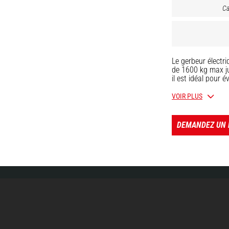
Ca
Le gerbeur électr
de 1600 kg max ju
il est idéal pour 
Profitez de sa co
dans les endroits 
VOIR PLUS
Manitou possède u
poignées de comm
DEMANDEZ UN 