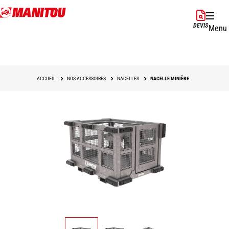
Aller
au
DEVIS
Menu
contenu
principal
ACCUEIL
NOS ACCESSOIRES
NACELLES
NACELLE MINIÈRE