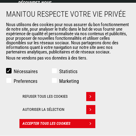
DÉCOUVREZ-NOUS
MANITOU RESPECTE VOTRE VIE PRIVÉE
Entreprise
Contacter Manitou
Nous utilisons des cookies pour nous assurer du bon fonctionnement
Informations légales
de notre site, pour analyser le trafic dans le but de vous fournir une
expérience de qualité et personnalisée via nos contenus et publicités,
Politique de protection des données
pour proposer de nouvelles fonctionnalités et utiliser celles
Evénements
disponibles sur les réseaux sociaux. Nous partageons donc des
informations quant à votre navigation sur notre site avec nos
Actualités
partenaires analytiques, publicitaires et de réseaux sociaux.
Historique
Nous ne vendons pas vos données à des tiers.
Nécessaires
Statistics
AUTRES SITES DU GROUPE
Preferences
Marketing
Manitou Group
Carrières
REFUSER TOUS LES COOKIES
Retirer son consentement
Used Manitou Machines
RMI Manitou
AUTORISER LA SÉLECTION
Gehl
Manitou Group Attachments
ACCEPTER TOUS LES COOKIES
CONTACT