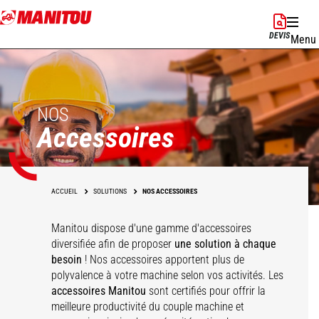
Aller
au
DEVIS
Menu
contenu
principal
NOS
Accessoires
ACCUEIL
SOLUTIONS
NOS ACCESSOIRES
Manitou dispose d'une gamme d'accessoires
diversifiée afin de proposer
une solution à chaque
besoin
! Nos accessoires apportent plus de
polyvalence à votre machine selon vos activités. Les
accessoires Manitou
sont certifiés pour offrir la
meilleure productivité du couple machine et