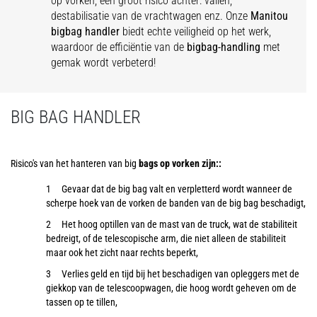
op vorken, een groot risico achter: vallen,
destabilisatie van de vrachtwagen enz. Onze
Manitou
bigbag handler
biedt echte veiligheid op het werk,
waardoor de efficiëntie van de
bigbag-handling
met
gemak wordt verbeterd!
BIG BAG HANDLER
Risico's van het hanteren van big
bags op vorken zijn::
Gevaar dat de big bag valt en verpletterd wordt wanneer de
scherpe hoek van de vorken de banden van de big bag beschadigt,
Het hoog optillen van de mast van de truck, wat de stabiliteit
bedreigt, of de telescopische arm, die niet alleen de stabiliteit
maar ook het zicht naar rechts beperkt,
Verlies geld en tijd bij het beschadigen van opleggers met de
giekkop van de telescoopwagen, die hoog wordt geheven om de
tassen op te tillen,