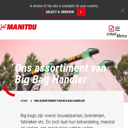
A version of the site is available for your country.
SELECT A VERSION
Overslaan
en
CITAAT
Menu
naar
de
inhoud
gaan
Ons assortiment van
Big Bag Handler
HOME
ONS ASSORTIMENT VAN BIG BAG HANDLER
Big bags zijn overal: bouwplaatsen, boerderijen,
fabrieken etc. En toch laat hun behandeling, meestal