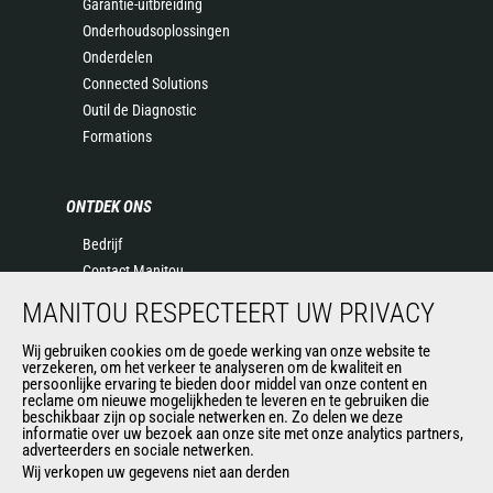
Garantie-uitbreiding
Onderhoudsoplossingen
Onderdelen
Connected Solutions
Outil de Diagnostic
Formations
ONTDEK ONS
Bedrijf
Contact Manitou
Juridische informatie
MANITOU RESPECTEERT UW PRIVACY
Evenementen
Wij gebruiken cookies om de goede werking van onze website te
Nieuws
verzekeren, om het verkeer te analyseren om de kwaliteit en
Geschiedenis
persoonlijke ervaring te bieden door middel van onze content en
reclame om nieuwe mogelijkheden te leveren en te gebruiken die
General Terms and Conditions of Sale
beschikbaar zijn op sociale netwerken en. Zo delen we deze
informatie over uw bezoek aan onze site met onze analytics partners,
adverteerders en sociale netwerken.
Wij verkopen uw gegevens niet aan derden
ANDERE GROEPSSITES