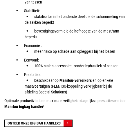
van tassen
Stabiliteit:
stabilisator in het onderste deel die de schommeling van
de zakken beperkt
bevestigingsvorm die de hefhoogte van de mast/arm
beperkt
Economie :
meer risico op schade aan opleggers bij het lossen
Eenvoud:
100% stalen accessoire, zonder hydrauliek of sensor
Prestaties:
beschikbaar op
Manitou-verreikers
en op enkele
mastvoertuigen (FEM/ISO-koppeling verkrijgbaar bij de
afdeling Special Solutions)
Optimale productiviteit en maximale veiligheid: dagelijkse prestaties met de
Manitou bigbag
handler!
ONTDEK ONZE BIG BAG HANDLERS