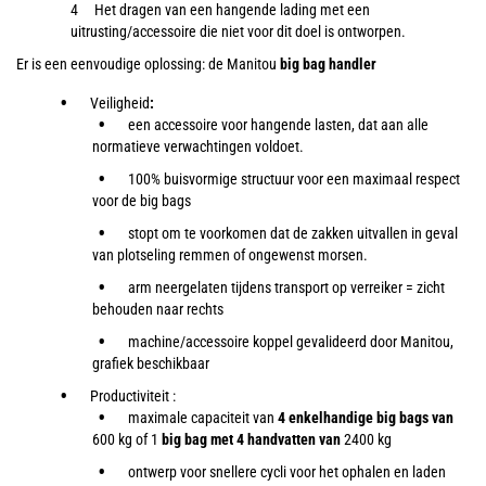
Het dragen van een hangende lading met een
uitrusting/accessoire die niet voor dit doel is ontworpen.
Er is een eenvoudige oplossing:
de Manitou
big bag handler
Veiligheid
:
een accessoire voor hangende lasten, dat aan alle
normatieve verwachtingen voldoet.
100% buisvormige structuur voor een maximaal respect
voor de big bags
stopt om te voorkomen dat de zakken uitvallen in geval
van plotseling remmen of ongewenst morsen.
arm neergelaten tijdens transport op verreiker = zicht
behouden naar rechts
machine/accessoire koppel gevalideerd door Manitou,
grafiek beschikbaar
Productiviteit :
maximale capaciteit van
4 enkelhandige big bags van
600 kg of 1
big bag met 4 handvatten van
2400 kg
ontwerp voor snellere cycli voor het ophalen en laden