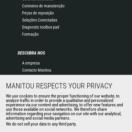
Contratos de manutenção
Peças de reposição
Soluções Conectadas
Diagnostic toolbox pad
Formação
DESCUBRA NOS
A empresa
Contacto Manitou
Informação legal
MANITOU RESPECTS YOUR PRIVACY
Eventos
Notícias
We use cookies to ensure the proper functioning of our website, to
História
analyze traffic in order to provide a qualitative and personalized
experience via our content and advertising, to offer new features and
General Terms and Conditions of Sale
use those available on social networks. We therefore share
information regarding your navigation on our site with our analytical,
advertising and social media partners.
We do not sell your data to any third party.
OUTROS SITES DO GRUPO