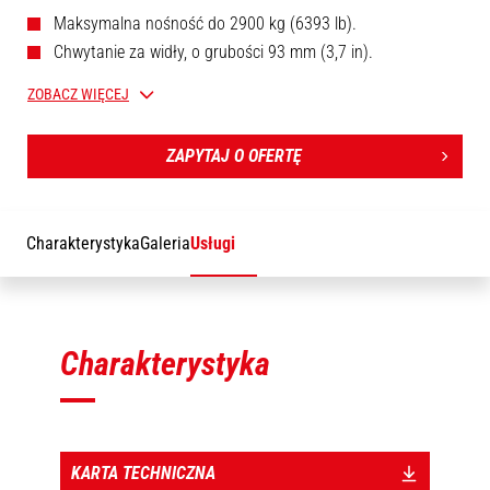
Maksymalna nośność do 2900 kg (6393 lb).
Chwytanie za widły, o grubości 93 mm (3,7 in).
Obsługuje szeroką gamę średnic opon.
ZOBACZ WIĘCEJ
Kompaktowa konstrukcja, środek ciężkości blisko ładowarki
teleskopowej.
ZAPYTAJ O OFERTĘ
Obrót korpusu: ± 360°.
Stały przesuw boczny: ± 100 mm (3,9 in).
Sterowanie: z kabiny lub pilotem zdalnego sterowania
Charakterystyka
Galeria
Usługi
(MHT).
[Zdjęcie 3D na górze strony przedstawia model referencyjny TH
35/2900 S - 939040].
Charakterystyka
KARTA TECHNICZNA