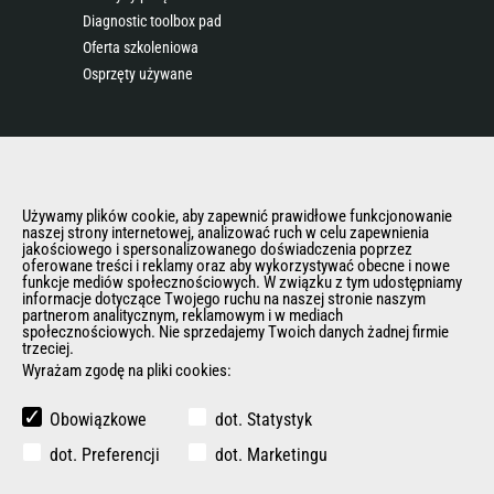
Diagnostic toolbox pad
Oferta szkoleniowa
Osprzęty używane
O NAS
Grupa Manitou
Kontakt Manitou
Używamy plików cookie, aby zapewnić prawidłowe funkcjonowanie
naszej strony internetowej, analizować ruch w celu zapewnienia
Informacje Prawne
jakościowego i spersonalizowanego doświadczenia poprzez
Eventy i pokazy
oferowane treści i reklamy oraz aby wykorzystywać obecne i nowe
funkcje mediów społecznościowych. W związku z tym udostępniamy
Aktualności
informacje dotyczące Twojego ruchu na naszej stronie naszym
Historia
partnerom analitycznym, reklamowym i w mediach
społecznościowych. Nie sprzedajemy Twoich danych żadnej firmie
General Terms and Conditions of Sale
trzeciej.
Polityka Rodo
Wyrażam zgodę na pliki cookies:
Obowiązkowe
dot. Statystyk
INNE STRONY GRUPY MANITOU
dot. Preferencji
dot. Marketingu
Manitou Group