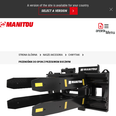
A version of the site is available for your country.
SELECT A VERSION
Przejdź
do
OFERTA
Menu
treści
STRONA GŁÓWNA
NASZE AKCESORIA
CHWYTAKI
PRZENOŚNIK DO OPON Z PRZESUWEM BOCZNYM