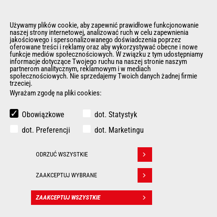
Używamy plików cookie, aby zapewnić prawidłowe funkcjonowanie
naszej strony internetowej, analizować ruch w celu zapewnienia
jakościowego i spersonalizowanego doświadczenia poprzez
oferowane treści i reklamy oraz aby wykorzystywać obecne i nowe
funkcje mediów społecznościowych. W związku z tym udostępniamy
MLT 961-160 V+ L
informacje dotyczące Twojego ruchu na naszej stronie naszym
partnerom analitycznym, reklamowym i w mediach
społecznościowych. Nie sprzedajemy Twoich danych żadnej firmie
Ładowarki
teleskopowe
trzeciej.
Wyrażam zgodę na pliki cookies:
Udźwig max.
6000 kg
Obowiązkowe
dot. Statystyk
Max. wysokość podnoszenia
9 m
dot. Preferencji
dot. Marketingu
Typ przekładni
M-Vario Plus
ODRZUĆ WSZYSTKIE
Withdraw consent
Moc silnika (kW)
115 kW
ZAAKCEPTUJ WYBRANE
ZAAKCEPTUJ WSZYSTKIE
KONTAKT