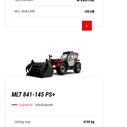
Typ przekładni
M-Vario Plus
Moc silnika (kW)
100 kW
MLT 841-145 PS+
Ładowarki
teleskopowe
Udźwig max.
4100 kg