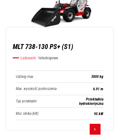
MLT 738-130 PS+ (S1)
Ładowarki
teleskopowe
Udźwig max.
3800 kg
Max. wysokość podnoszenia
6.91 m
Przekładnia
Typ przekładni
hydrokinetyczna
Moc silnika (kW)
95 kW