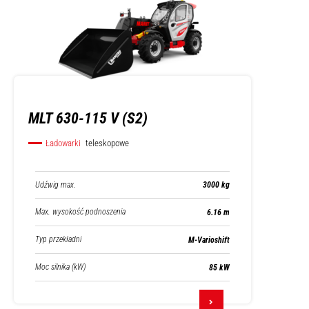
MLT 630-115 V (S2)
Ładowarki
teleskopowe
Udźwig max.
3000 kg
Max. wysokość podnoszenia
6.16 m
Typ przekładni
M-Varioshift
Moc silnika (kW)
85 kW