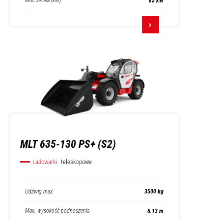
Moc silnika (kW)
85 kW
MLT 635-130 PS+ (S2)
Ładowarki
teleskopowe
Udźwig max.
3500 kg
Max. wysokość podnoszenia
6.13 m