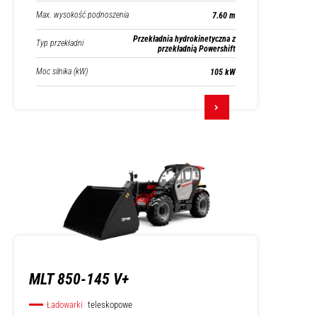
Max. wysokość podnoszenia
7.60 m
Przekładnia hydrokinetyczna z
Typ przekładni
przekładnią Powershift
Moc silnika (kW)
105 kW
MLT 850-145 V+
Ładowarki
teleskopowe