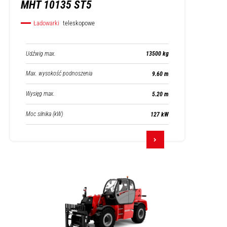
MHT 10135 ST5
Ładowarki
teleskopowe
Udźwig max.
13500 kg
Max. wysokość podnoszenia
9.60 m
Wysięg max.
5.20 m
Moc silnika (kW)
127 kW