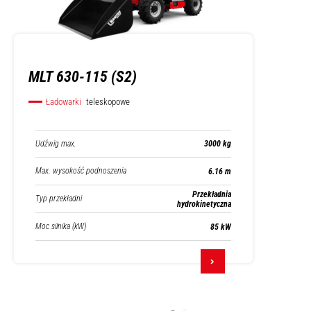
MLT 630-115 (S2)
Ładowarki
teleskopowe
Udźwig max.
3000 kg
Max. wysokość podnoszenia
6.16 m
Przekładnia
Typ przekładni
hydrokinetyczna
Moc silnika (kW)
85 kW