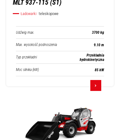
MLT 937-115 (S1)
Ładowarki
teleskopowe
Udźwig max.
3700 kg
Max. wysokość podnoszenia
9.10 m
Przekładnia
Typ przekładni
hydrokinetyczna
Moc silnika (kW)
85 kW