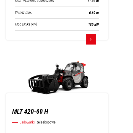
Max. wysokość podnoszenia
11.92 m
Wysięg max.
6.60 m
Moc silnika (kW)
180 kW
MLT 420-60 H
Ładowarki
teleskopowe