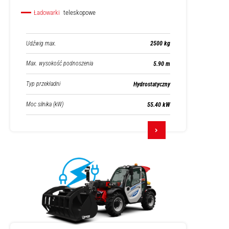
Ładowarki
teleskopowe
Udźwig max.
2500 kg
Max. wysokość podnoszenia
5.90 m
Typ przekładni
Hydrostatyczny
Moc silnika (kW)
55.40 kW