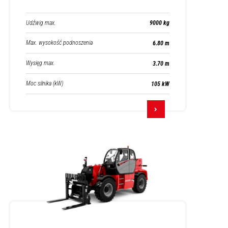
Udźwig max.
9000 kg
Max. wysokość podnoszenia
6.80 m
Wysięg max.
3.70 m
Moc silnika (kW)
105 kW