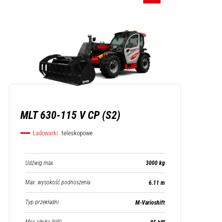
MLT 630-115 V CP (S2)
Ładowarki
teleskopowe
Udźwig max.
3000 kg
Max. wysokość podnoszenia
6.11 m
Typ przekładni
M-Varioshift