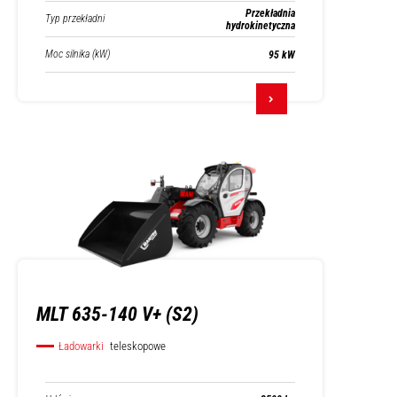
Przekładnia
Typ przekładni
hydrokinetyczna
Moc silnika (kW)
95 kW
MLT 635-140 V+ (S2)
Ładowarki
teleskopowe