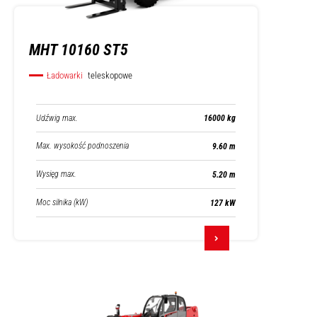
MHT 10160 ST5
Ładowarki
teleskopowe
Udźwig max.
16000 kg
Max. wysokość podnoszenia
9.60 m
Wysięg max.
5.20 m
Moc silnika (kW)
127 kW