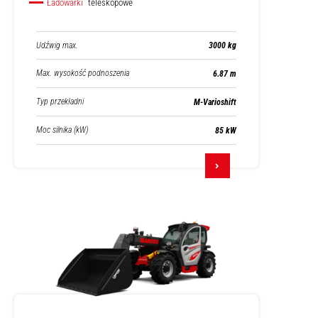
Ładowarki
teleskopowe
Udźwig max.
3000 kg
Max. wysokość podnoszenia
6.87 m
Typ przekładni
M-Varioshift
Moc silnika (kW)
85 kW