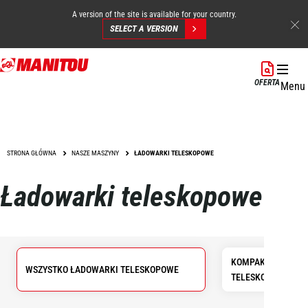
A version of the site is available for your country.
SELECT A VERSION
Przejdź
do
OFERTA
Menu
treści
STRONA GŁÓWNA
NASZE MASZYNY
ŁADOWARKI TELESKOPOWE
Ładowarki teleskopowe
KOMPAKTOWE ŁAD
WSZYSTKO ŁADOWARKI TELESKOPOWE
TELESKOPOWE