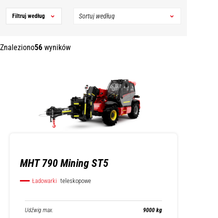
Filtruj według
Znaleziono
56
wyników
MHT 790 Mining ST5
Ładowarki
teleskopowe
Udźwig max.
9000 kg