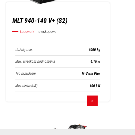
MLT 940-140 V+ (S2)
Ładowarki
teleskopowe
Udźwig max.
4000 kg
Max. wysokość podnoszenia
9.10 m
Typ przekładni
M-Vario Plus
Moc silnika (kW)
100 kW