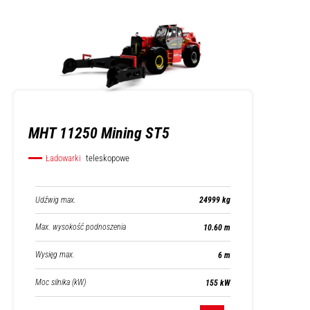
MHT 11250 Mining ST5
Ładowarki
teleskopowe
Udźwig max.
24999 kg
Max. wysokość podnoszenia
10.60 m
Wysięg max.
6 m
Moc silnika (kW)
155 kW