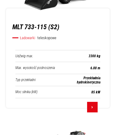
MLT 733-115 (S2)
Ładowarki
teleskopowe
Udźwig max.
3300 kg
Max. wysokość podnoszenia
6.88 m
Przekładnia
Typ przekładni
hydrokinetyczna
Moc silnika (kW)
85 kW