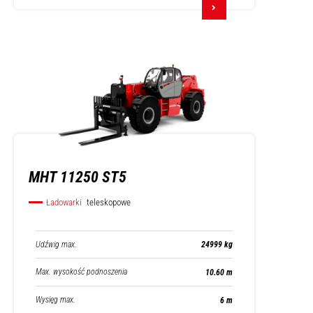
MHT 11250 ST5
Ładowarki
teleskopowe
Udźwig max.
24999 kg
Max. wysokość podnoszenia
10.60 m
Wysięg max.
6 m