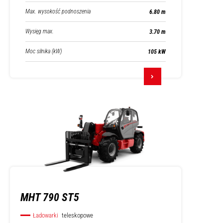
Max. wysokość podnoszenia
6.80 m
Wysięg max.
3.70 m
Moc silnika (kW)
105 kW
MHT 790 ST5
Ładowarki
teleskopowe