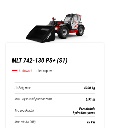
MLT 742-130 PS+ (S1)
Ładowarki
teleskopowe
Udźwig max.
4200 kg
Max. wysokość podnoszenia
6.91 m
Przekładnia
Typ przekładni
hydrokinetyczna
Moc silnika (kW)
95 kW