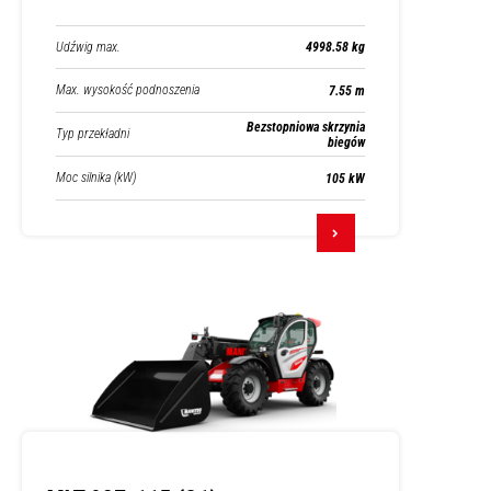
Udźwig max.
4998.58 kg
Max. wysokość podnoszenia
7.55 m
Bezstopniowa skrzynia
Typ przekładni
biegów
Moc silnika (kW)
105 kW