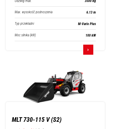
Udźwig max.
3500 kg
Max. wysokość podnoszenia
6.13 m
Typ przekładni
M-Vario Plus
Moc silnika (kW)
100 kW
MLT 730-115 V (S2)