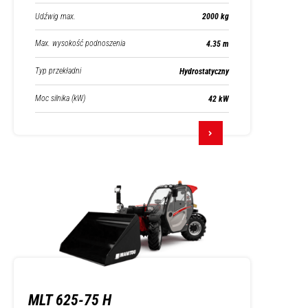
Udźwig max.
2000 kg
Max. wysokość podnoszenia
4.35 m
Typ przekładni
Hydrostatyczny
Moc silnika (kW)
42 kW
MLT 625-75 H