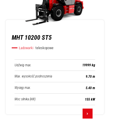
MHT 10200 ST5
Ładowarki
teleskopowe
Udźwig max.
19999 kg
Max. wysokość podnoszenia
9.70 m
Wysięg max.
5.40 m
Moc silnika (kW)
155 kW