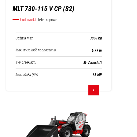
MLT 730-115 V CP (S2)
Ładowarki
teleskopowe
Udźwig max.
3000 kg
Max. wysokość podnoszenia
6.79 m
Typ przekładni
M-Varioshift
Moc silnika (kW)
85 kW