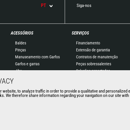
PT
Siga-nos
ACESSÓRIOS
SERVIÇOS
Baldes
Financiamento
Pinças
Extensão de garantia
Manuseamento com Garfos
Contratos de manutenção
Garfos e garras
Peças sobressalentes
Jibs
Soluções conectadas
Plataformas
Software de diagnóstico
VACY
Baldes para betão
Formação
website, to analyze traffic in order to provide a qualitative and personalized 
Vassouras e Limpadoras
Usados
s. We therefore share information regarding your navigation on our site with o
Guinchos
Acessórios para minas