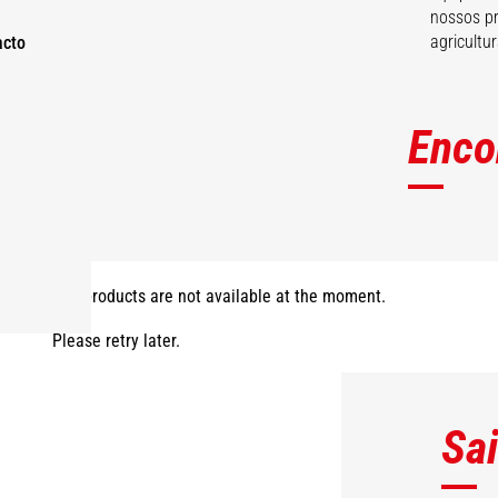
nossos pr
agricultur
acto
Enco
The products are not available at the moment.
Please retry later.
Sa