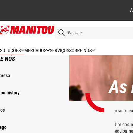
A
Skip
to
main
content
SOLUÇÕES
MERCADOS
SERVIÇOS
SOBRE NÓS
E NÓS
presa
As 
ou history
tos
HOME
SO
Um dos lí
ego
equipamen