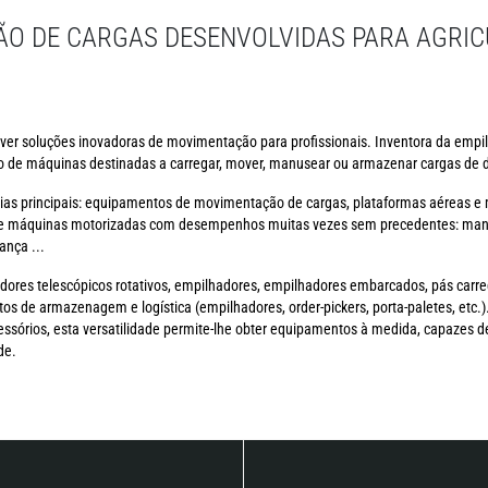
O DE CARGAS DESENVOLVIDAS PARA AGRIC
ver soluções inovadoras de movimentação para profissionais. Inventora da empil
 de máquinas destinadas a carregar, mover, manusear ou armazenar cargas de di
ias principais: equipamentos de movimentação de cargas, plataformas aéreas 
e máquinas motorizadas com desempenhos muitas vezes sem precedentes: manuse
ança ...
dores telescópicos rotativos, empilhadores, empilhadores embarcados, pás carr
tos de armazenagem e logística (empilhadores, order-pickers, porta-paletes, etc
órios, esta versatilidade permite-lhe obter equipamentos à medida, capazes de
de.