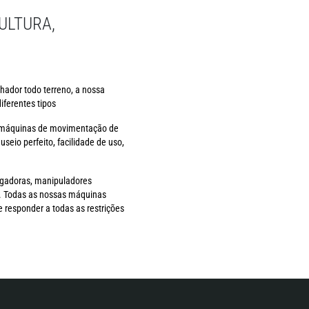
ULTURA,
hador todo terreno, a nossa
ferentes tipos
e máquinas de movimentação de
io perfeito, facilidade de uso,
egadoras, manipuladores
.). Todas as nossas máquinas
 responder a todas as restrições