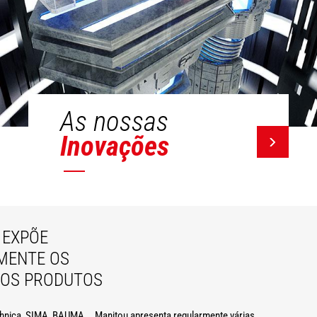
As nossas
Inovações
EXPÕE
MENTE OS
VOS PRODUTOS
hnica, SIMA, BAUMA... Manitou apresenta regularmente várias