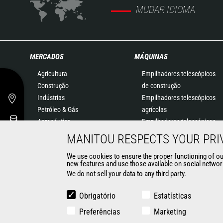
MUDAR IDIOMA
MERCADOS
MÁQUINAS
Agricultura
Empilhadores telescópicos
Construção
de construção
Indústrias
Empilhadores telescópicos
Petróleo & Gás
agrícolas
Aeronáutica
Empilhadores telescópicos
Meio Ambiente
rotativos
MANITOU RESPECTS YOUR PRI
Defesa
Pás carregadoras
We use cookies to ensure the proper functioning of our 
Alugadores
articuladas
new features and use those available on social network
Minas
Plataformas elevatórias
We do not sell your data to any third party.
Soluções de Armazenagem
Empilhadores embarcados
Obrigatório
Estatísticas
Empilhadores
Preferências
Marketing
Carregadoras compactas