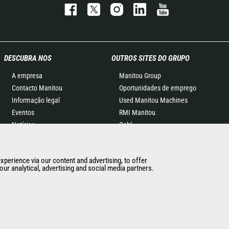
DESCUBRA NOS
OUTROS SITES DO GRUPO
A empresa
Manitou Group
Contacto Manitou
Oportunidades de emprego
Informação legal
Used Manitou Machines
Eventos
RMI Manitou
Notícias
Gehl
História
Edge Attachments
General Terms and
experience via our content and advertising, to offer
Conditions of Sale
ur analytical, advertising and social media partners.