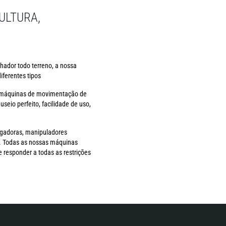
ULTURA,
hador todo terreno, a nossa
ferentes tipos
e máquinas de movimentação de
io perfeito, facilidade de uso,
egadoras, manipuladores
.). Todas as nossas máquinas
 responder a todas as restrições