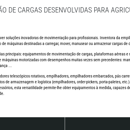
O DE CARGAS DESENVOLVIDAS PARA AGRIC
ver soluções inovadoras de movimentação para profissionais. Inventora da empil
 de máquinas destinadas a carregar, mover, manusear ou armazenar cargas de di
ias principais: equipamentos de movimentação de cargas, plataformas aéreas 
e máquinas motorizadas com desempenhos muitas vezes sem precedentes: manuse
ança ...
dores telescópicos rotativos, empilhadores, empilhadores embarcados, pás carr
tos de armazenagem e logística (empilhadores, order-pickers, porta-paletes, etc
órios, esta versatilidade permite-lhe obter equipamentos à medida, capazes de
de.