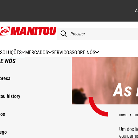
A
Skip
to
main
content
SOLUÇÕES
MERCADOS
SERVIÇOS
SOBRE NÓS
E NÓS
presa
As 
ou history
tos
HOME
SO
Um dos lí
ego
equipamen