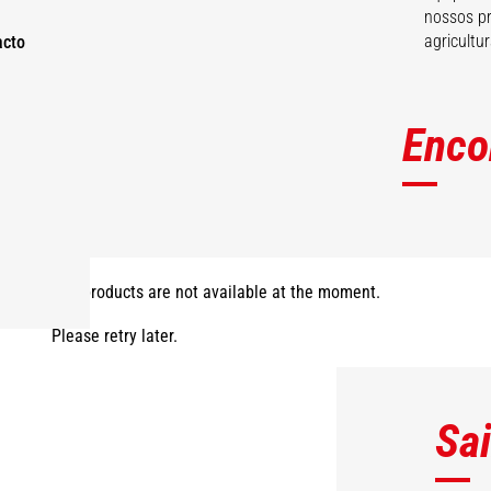
nossos pr
agricultur
acto
Enco
The products are not available at the moment.
Please retry later.
Sa