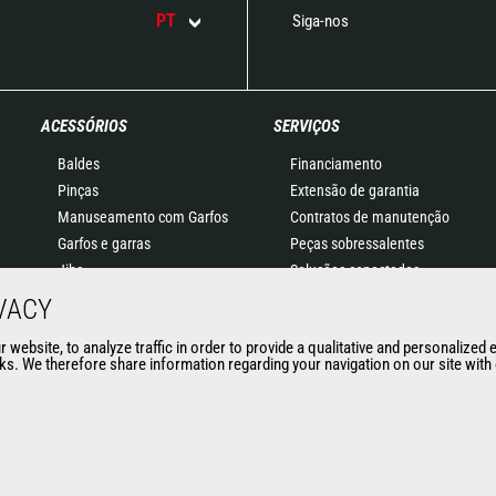
PT
Siga-nos
ACESSÓRIOS
SERVIÇOS
Baldes
Financiamento
Pinças
Extensão de garantia
Manuseamento com Garfos
Contratos de manutenção
Garfos e garras
Peças sobressalentes
Jibs
Soluções conectadas
Plataformas
Software de diagnóstico
VACY
Baldes para betão
Formação
website, to analyze traffic in order to provide a qualitative and personalized 
Vassouras e Limpadoras
Usados
s. We therefore share information regarding your navigation on our site with o
Guinchos
Acessórios para minas