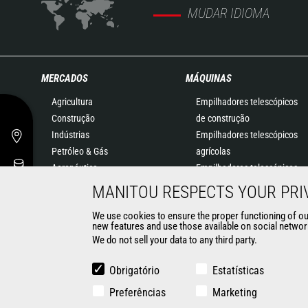
MUDAR IDIOMA
MERCADOS
MÁQUINAS
Agricultura
Empilhadores telescópicos
Construção
de construção
Indústrias
Empilhadores telescópicos
Petróleo & Gás
agrícolas
Aeronáutica
Empilhadores telescópicos
Meio Ambiente
rotativos
MANITOU RESPECTS YOUR PRI
Defesa
Pás carregadoras
We use cookies to ensure the proper functioning of our 
Alugadores
articuladas
new features and use those available on social network
Minas
Plataformas elevatórias
We do not sell your data to any third party.
Soluções de Armazenagem
Empilhadores embarcados
Obrigatório
Estatísticas
Empilhadores
Preferências
Marketing
Carregadoras compactas