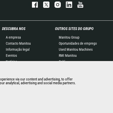
DESCUBRA NOS
OUTROS SITES DO GRUPO
A empresa
Manitou Group
Contacto Manitou
Oportunidades de emprego
Informação legal
Used Manitou Machines
Eventos
RMI Manitou
Notícias
Gehl
História
Edge Attachments
General Terms and
experience via our content and advertising, to offer
Conditions of Sale
ur analytical, advertising and social media partners.