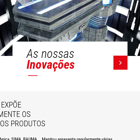
As nossas
Inovações
EXPÕE
MENTE OS
VOS PRODUTOS
hnica, SIMA, BAUMA... Manitou apresenta regularmente várias