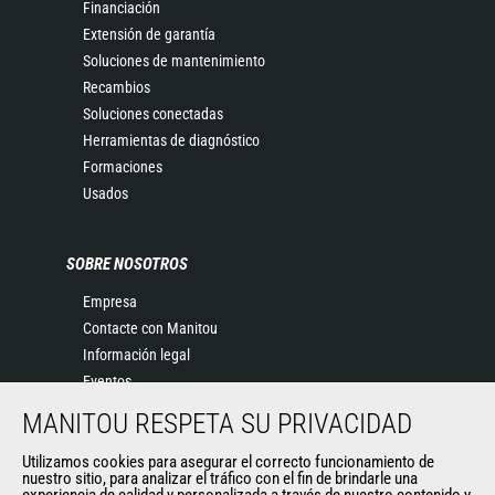
Financiación
Extensión de garantía
Soluciones de mantenimiento
Recambios
Soluciones conectadas
Herramientas de diagnóstico
Formaciones
Usados
SOBRE NOSOTROS
Empresa
Contacte con Manitou
Información legal
Eventos
Noticias
MANITOU RESPETA SU PRIVACIDAD
Historia
General Terms and Conditions of Sale
Utilizamos cookies para asegurar el correcto funcionamiento de
nuestro sitio, para analizar el tráfico con el fin de brindarle una