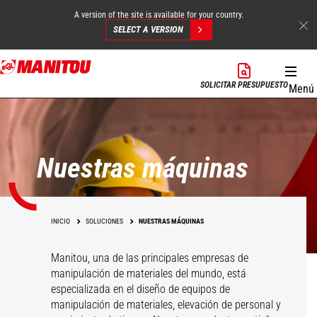
A version of the site is available for your country.
SELECT A VERSION
Pasar
al
SOLICITAR PRESUPUESTO
Menú
contenido
principal
Nuestras máquinas
INICIO
SOLUCIONES
NUESTRAS MÁQUINAS
Manitou, una de las principales empresas de
manipulación de materiales del mundo, está
especializada en el diseño de equipos de
manipulación de materiales, elevación de personal y