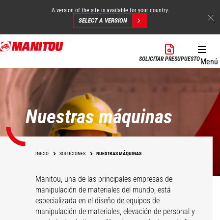
A version of the site is available for your country.
SELECT A VERSION
Pasar
al
SOLICITAR PRESUPUESTO
Menú
contenido
principal
Nuestras máquinas
INICIO
SOLUCIONES
NUESTRAS MÁQUINAS
Manitou, una de las principales empresas de
manipulación de materiales del mundo, está
especializada en el diseño de equipos de
manipulación de materiales, elevación de personal y