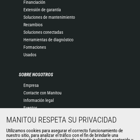
Financiación
Extensión de garantía
Soluciones de mantenimiento
Recambios
Soluciones conectadas
Herramientas de diagnóstico
Formaciones
Usados
SOBRE NOSOTROS
Empresa
Contacte con Manitou
Información legal
Eventos
Noticias
MANITOU RESPETA SU PRIVACIDAD
Historia
General Terms and Conditions of Sale
Utilizamos cookies para asegurar el correcto funcionamiento de
nuestro sitio, para analizar el tráfico con el fin de brindarle una