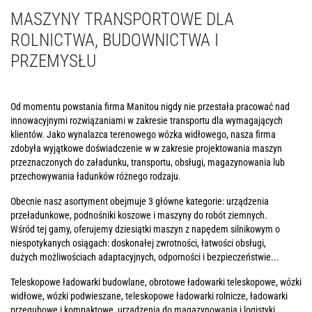
MASZYNY TRANSPORTOWE DLA
ROLNICTWA, BUDOWNICTWA I
PRZEMYSŁU
Od momentu powstania firma Manitou nigdy nie przestała pracować nad
innowacyjnymi rozwiązaniami w zakresie transportu dla wymagających
klientów. Jako wynalazca terenowego wózka widłowego, nasza firma
zdobyła wyjątkowe doświadczenie w w zakresie projektowania maszyn
przeznaczonych do załadunku, transportu, obsługi, magazynowania lub
przechowywania ładunków różnego rodzaju.
Obecnie nasz asortyment obejmuje 3 główne kategorie: urządzenia
przeładunkowe, podnośniki koszowe i maszyny do robót ziemnych.
Wśród tej gamy, oferujemy dziesiątki maszyn z napędem silnikowym o
niespotykanych osiągach: doskonałej zwrotności, łatwości obsługi,
dużych możliwościach adaptacyjnych, odporności i bezpieczeństwie...
Teleskopowe ładowarki budowlane, obrotowe ładowarki teleskopowe, wózki
widłowe, wózki podwieszane, teleskopowe ładowarki rolnicze, ładowarki
przegubowe i kompaktowe, urządzenia do magazynowania i logistyki