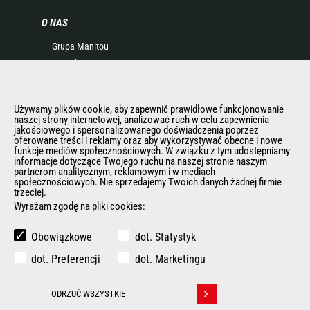
O NAS
Grupa Manitou
Kontakt Manitou
Informacje Prawne
Eventy i pokazy
Używamy plików cookie, aby zapewnić prawidłowe funkcjonowanie
Aktualności
naszej strony internetowej, analizować ruch w celu zapewnienia
Historia
jakościowego i spersonalizowanego doświadczenia poprzez
oferowane treści i reklamy oraz aby wykorzystywać obecne i nowe
General Terms and Conditions of Sale
funkcje mediów społecznościowych. W związku z tym udostępniamy
informacje dotyczące Twojego ruchu na naszej stronie naszym
Polityka Rodo
partnerom analitycznym, reklamowym i w mediach
społecznościowych. Nie sprzedajemy Twoich danych żadnej firmie
trzeciej.
Wyrażam zgodę na pliki cookies:
INNE STRONY GRUPY MANITOU
Manitou Group
Obowiązkowe
dot. Statystyk
Kariera
dot. Preferencji
dot. Marketingu
Used Manitou Machines
RMI Manitou
ODRZUĆ WSZYSTKIE
Gehl
Withdraw consent