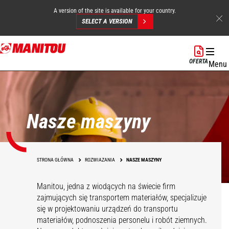
A version of the site is available for your country.
SELECT A VERSION
Przejdź
do
OFERTA
Menu
treści
Nasze maszyny
STRONA GŁÓWNA
ROZWIAZANIA
NASZE MASZYNY
Manitou, jedna z wiodących na świecie firm
zajmujących się transportem materiałów, specjalizuje
się w projektowaniu urządzeń do transportu
materiałów, podnoszenia personelu i robót ziemnych.