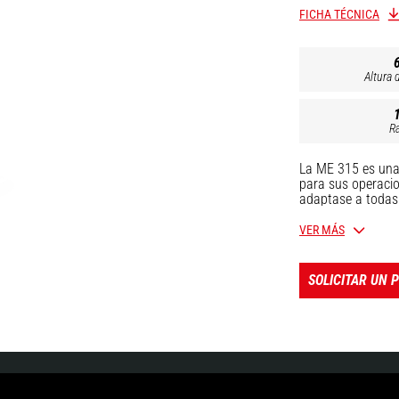
FICHA TÉCNICA
Altura 
Ra
La ME 315 es una 
para sus operacio
adaptase a todas 
carga / descarga,
compacidad para m
VER MÁS
producción o plat
(PPS) y una bater
SOLICITAR UN 