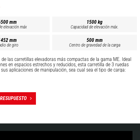
6500 mm
1500 kg
de elevación máx
Capacidad de elevación máx.
1452 mm
500 mm
dio de giro
Centro de gravedad de la carga
de las carretillas elevadoras más compactas de la gama ME. Ideal
nes en espacios estrechos y reducidos, esta carretilla de 3 ruedas
sus aplicaciones de manipulación, sea cual sea el tipo de carga:
 almacenaje, transporte de materiales y mercancías ... Aproveche su
overse fácil y rápidamente dentro de sus almacenes, sitios de
aformas logísticas. La ME 315 tiene neumáticos sólidos flexibles
ía de 48 V.
PRESUPUESTO