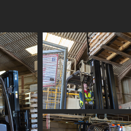
70 dB
1000 mm
100 mm
3138 mm
3262 mm
1452 mm
0 mm