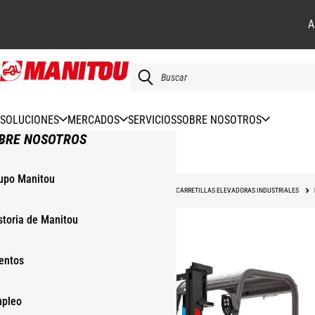
A
Pasar
al
contenido
principal
SOLUCIONES
MERCADOS
SERVICIOS
SOBRE NOSOTROS
BRE NOSOTROS
upo Manitou
INICIO
NUESTRAS MAQUINAS
CARRETILLAS
CARRETILLAS ELEVADORAS INDUSTRIALES
storia de Manitou
entos
pleo