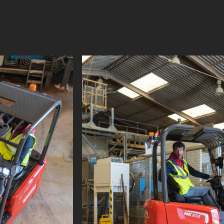
la DIN 12 053
cia entre ejes
00 en transversal
0 longitudinal