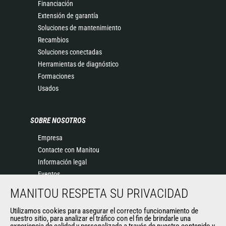
Financiación
Extensión de garantía
Soluciones de mantenimiento
Recambios
Soluciones conectadas
Herramientas de diagnóstico
Formaciones
Usados
SOBRE NOSOTROS
Empresa
Contacte con Manitou
Información legal
Eventos
Noticias
MANITOU RESPETA SU PRIVACIDAD
Historia
General Terms and Conditions of Sale
Utilizamos cookies para asegurar el correcto funcionamiento de
nuestro sitio, para analizar el tráfico con el fin de brindarle una