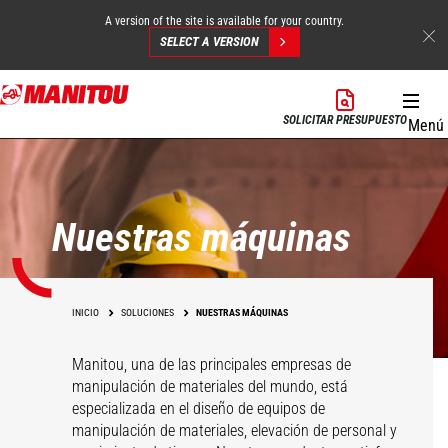
A version of the site is available for your country.
SELECT A VERSION
Pasar
al
SOLICITAR PRESUPUESTO
Menú
contenido
principal
Nuestras máquinas
INICIO
SOLUCIONES
NUESTRAS MÁQUINAS
Manitou, una de las principales empresas de
manipulación de materiales del mundo, está
especializada en el diseño de equipos de
manipulación de materiales, elevación de personal y