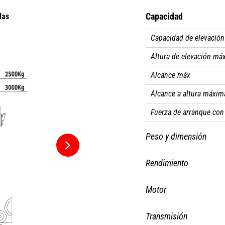
Capacidad
las
Máquina sobre neumáticos c
Capacidad de elevación
Altura de elevación má
Alcance máx
Alcance a altura máxim
Fuerza de arranque con
Peso y dimensión
Peso sin carga (con hor
Rendimiento
Distancia al suelo
Subida
Motor
Distancia entre ejes
Bajada
Marca
Longitud total hasta el
Transmisión
Salida del telescopio