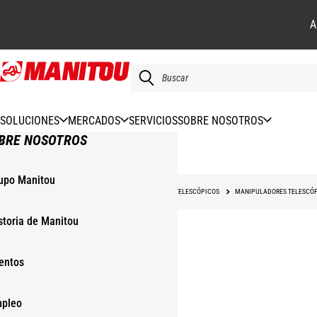
A
Pasar
al
contenido
principal
SOLUCIONES
MERCADOS
SERVICIOS
SOBRE NOSOTROS
BRE NOSOTROS
upo Manitou
INICIO
NUESTRAS MAQUINAS
MANIPULADORES TELESCÓPICOS
MANIPULADORES TELESCÓP
storia de Manitou
entos
pleo