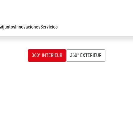
silenciosa del me
acceso a la cabin
puerta hacen que 
Rentabilidad inig
Adjuntos
Innovaciones
Servicios
a su aplicación y
coste total de pr
Además, la eficie
de combustible q
360° INTERIEUR
360° EXTERIEUR