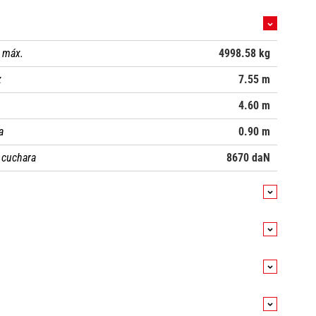
on horquillas LC 600 mm
 máx.
4998.58 kg
x
7.55 m
4.60 m
a
0.90 m
 cuchara
8670 daN
quillas)
10780 kg
0.45 m
6.60 s
2.94 m
4.90 s
Yanmar
 carro (con enganche)
5.57 m
6.30 s