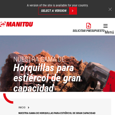
A version of the site is available for your country.
SELECT A VERSION
Pasar
al
SOLICITAR PRESUPUESTO
Menú
contenido
principal
NUESTRA GAMA DE
Horquillas para
estiércol de gran
capacidad
INICIO
NUESTRA GAMA DE HORQUILLAS PARA ESTIÉRCOL DE GRAN CAPACIDAD