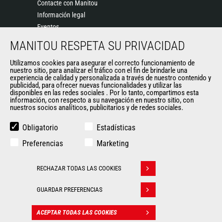
Contacte con Manitou
Información legal
Eventos
Noticias
MANITOU RESPETA SU PRIVACIDAD
Historia
Utilizamos cookies para asegurar el correcto funcionamiento de
General Terms and Conditions of Sale
nuestro sitio, para analizar el tráfico con el fin de brindarle una
experiencia de calidad y personalizada a través de nuestro contenido y
publicidad, para ofrecer nuevas funcionalidades y utilizar las
disponibles en las redes sociales . Por lo tanto, compartimos esta
OTROS SITIOS DEL GRUPO
información, con respecto a su navegación en nuestro sitio, con
nuestros socios analíticos, publicitarios y de redes sociales.
Manitou Group
Empleo
Obligatorio
Estadísticas
Used Manitou Machines
Preferencias
Marketing
RMI Manitou
Gehl
RECHAZAR TODAS LAS COOKIES
Edge Attachments
Withdraw consent
GUARDAR PREFERENCIAS
© 2026
Politique de protection
Manitou.com
Información
des données
ACEPTAR TODAS LAS COOKIES
CONTACTO
legal